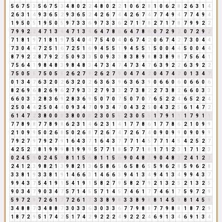
5
6
7
5
3
5
6
7
5
3
4
8
0
2
2
4
8
0
2
2
1
0
6
2
8
1
0
6
2
8
2
6
3
1
4
2
6
3
1
4
9
3
6
5
2
9
3
6
5
2
4
2
6
7
4
4
2
6
7
4
7
7
4
9
4
7
7
4
9
4
1
9
5
0
5
1
9
5
0
5
9
7
3
3
6
9
7
3
3
6
2
7
1
7
8
2
7
1
7
8
7
9
9
2
2
7
9
9
2
2
4
7
1
3
4
4
7
1
3
4
6
4
7
8
6
6
4
7
8
6
0
7
2
9
2
0
7
2
9
2
7
1
8
1
9
7
1
8
1
9
7
5
4
0
4
7
5
4
0
4
0
6
7
4
2
0
6
7
4
2
7
3
0
4
4
7
3
0
4
4
7
2
5
1
6
7
2
5
1
6
9
4
5
5
1
9
4
5
5
1
5
0
0
4
4
5
0
0
4
4
8
7
9
2
2
8
7
9
2
2
5
0
9
3
3
5
0
9
3
3
8
3
8
9
8
8
3
8
9
8
7
5
6
4
1
7
5
6
4
1
9
8
4
8
3
9
8
4
8
3
4
7
3
4
7
4
7
3
4
7
6
3
9
2
2
6
3
9
2
2
7
5
0
5
5
7
5
0
5
5
2
6
2
7
9
2
6
2
7
9
0
4
7
4
2
0
4
7
4
2
0
1
3
4
7
0
1
3
4
7
6
3
2
0
2
6
3
2
0
2
6
3
6
3
9
6
3
6
3
9
0
6
6
0
6
0
6
6
0
6
8
2
6
9
6
8
2
6
9
6
2
7
9
3
3
2
7
9
3
3
2
7
3
8
2
2
7
3
8
2
6
6
0
3
3
6
6
0
3
3
2
8
3
6
9
2
8
3
6
9
5
0
7
0
7
5
0
7
0
7
6
5
2
2
4
6
5
2
2
4
2
5
0
4
4
2
5
0
4
4
0
9
3
4
7
0
9
3
4
7
0
4
3
2
5
0
4
3
2
5
6
1
4
7
2
6
1
4
7
2
3
8
0
0
0
3
8
0
0
0
2
3
0
5
5
2
3
0
5
5
1
7
9
1
1
1
7
9
1
1
7
7
8
9
8
7
7
8
9
8
6
2
3
1
4
6
2
3
1
4
1
7
7
8
6
1
7
7
8
6
2
1
0
9
9
2
1
0
9
9
5
0
2
6
8
5
0
2
6
8
7
2
6
7
4
7
2
6
7
4
0
9
0
9
9
0
9
0
9
9
7
9
2
7
9
7
9
2
7
9
1
6
4
3
7
1
6
4
3
7
7
7
1
4
5
7
7
1
4
5
4
2
5
2
7
4
2
5
2
7
8
1
9
9
9
8
1
9
9
9
5
7
7
1
8
5
7
7
1
8
1
7
1
2
3
1
7
1
2
3
0
2
4
5
9
0
2
4
5
9
8
1
1
5
6
8
1
1
5
6
9
0
4
8
3
9
0
4
8
3
2
4
1
2
3
2
4
1
2
3
9
8
2
1
3
9
8
2
1
3
6
5
8
6
5
6
5
8
6
5
5
9
6
2
8
5
9
6
2
8
3
3
8
1
9
3
3
8
1
9
1
4
6
6
3
1
4
6
6
3
9
4
1
3
4
9
4
1
3
4
9
9
4
3
7
9
9
4
3
7
5
4
1
9
1
5
4
1
9
1
5
8
2
7
9
5
8
2
7
9
2
1
3
2
5
2
1
3
2
5
9
0
3
4
7
9
0
3
4
7
5
7
1
4
5
5
7
1
4
5
7
4
6
1
7
7
4
6
1
7
5
9
7
2
9
5
9
7
2
9
7
2
6
1
7
7
2
6
1
7
3
3
8
9
8
3
3
8
9
8
8
1
4
5
9
8
1
4
5
9
3
4
8
8
7
3
4
8
8
7
3
0
3
3
6
3
0
3
3
6
7
7
9
8
8
7
7
9
8
8
1
8
7
2
9
1
8
7
2
9
5
1
7
4
2
5
1
7
4
2
9
2
2
2
4
9
2
2
2
4
6
9
1
3
4
6
9
1
3
4