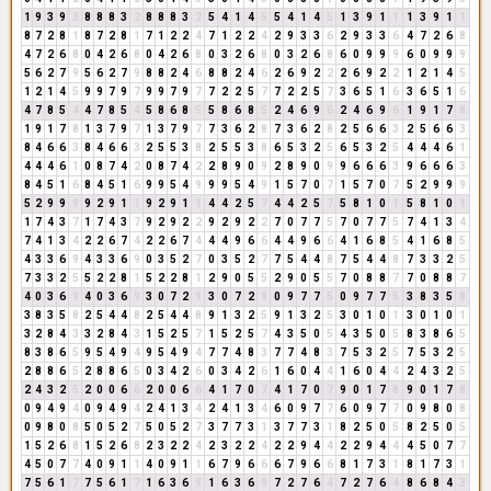
1
9
3
9
3
8
8
8
3
2
8
8
8
3
2
5
4
1
4
5
5
4
1
4
5
1
3
9
1
1
1
3
9
1
1
8
7
2
8
1
8
7
2
8
1
7
1
2
2
4
7
1
2
2
4
2
9
3
3
6
2
9
3
3
6
4
7
2
6
8
4
7
2
6
8
0
4
2
6
8
0
4
2
6
8
0
3
2
6
8
0
3
2
6
8
6
0
9
9
9
6
0
9
9
9
5
6
2
7
9
5
6
2
7
9
8
8
2
4
6
8
8
2
4
6
2
6
9
2
2
2
6
9
2
2
1
2
1
4
5
1
2
1
4
5
9
9
7
9
7
9
9
7
9
7
7
2
2
5
7
7
2
2
5
7
3
6
5
1
6
3
6
5
1
6
4
7
8
5
4
4
7
8
5
4
5
8
6
8
5
5
8
6
8
5
2
4
6
9
6
2
4
6
9
6
1
9
1
7
8
1
9
1
7
8
1
3
7
9
7
1
3
7
9
7
7
3
6
2
8
7
3
6
2
8
2
5
6
6
3
2
5
6
6
3
8
4
6
6
3
8
4
6
6
3
2
5
5
3
8
2
5
5
3
8
6
5
3
2
5
6
5
3
2
5
4
4
4
6
1
4
4
4
6
1
0
8
7
4
2
0
8
7
4
2
2
8
9
0
9
2
8
9
0
9
9
6
6
6
3
9
6
6
6
3
8
4
5
1
6
8
4
5
1
6
9
9
5
4
9
9
9
5
4
9
1
5
7
0
7
1
5
7
0
7
5
2
9
9
9
5
2
9
9
9
9
2
9
1
1
9
2
9
1
1
4
4
2
5
7
4
4
2
5
7
5
8
1
0
1
5
8
1
0
1
1
7
4
3
7
1
7
4
3
7
9
2
9
2
2
9
2
9
2
2
7
0
7
7
5
7
0
7
7
5
7
4
1
3
4
7
4
1
3
4
2
2
6
7
4
2
2
6
7
4
4
4
9
6
6
4
4
9
6
6
4
1
6
8
5
4
1
6
8
5
4
3
3
6
9
4
3
3
6
9
0
3
5
2
7
0
3
5
2
7
7
5
4
4
8
7
5
4
4
8
7
3
3
2
5
7
3
3
2
5
5
2
2
8
1
5
2
2
8
1
2
9
0
5
5
2
9
0
5
5
7
0
8
8
7
7
0
8
8
7
4
0
3
6
9
4
0
3
6
9
3
0
7
2
9
3
0
7
2
9
0
9
7
7
5
0
9
7
7
5
3
8
3
5
8
3
8
3
5
8
2
5
4
4
8
2
5
4
4
8
9
1
3
2
5
9
1
3
2
5
3
0
1
0
1
3
0
1
0
1
3
2
8
4
3
3
2
8
4
3
1
5
2
5
7
1
5
2
5
7
4
3
5
0
5
4
3
5
0
5
8
3
8
6
5
8
3
8
6
5
9
5
4
9
4
9
5
4
9
4
7
7
4
8
3
7
7
4
8
3
7
5
3
2
5
7
5
3
2
5
2
8
8
6
5
2
8
8
6
5
0
3
4
2
6
0
3
4
2
6
1
6
0
4
4
1
6
0
4
4
2
4
3
2
5
2
4
3
2
5
2
0
0
6
6
2
0
0
6
6
4
1
7
0
7
4
1
7
0
7
9
0
1
7
8
9
0
1
7
8
0
9
4
9
4
0
9
4
9
4
2
4
1
3
4
2
4
1
3
4
6
0
9
7
7
6
0
9
7
7
0
9
8
0
8
0
9
8
0
8
5
0
5
2
7
5
0
5
2
7
3
7
7
3
1
3
7
7
3
1
8
2
5
0
5
8
2
5
0
5
1
5
2
6
8
1
5
2
6
8
2
3
2
2
4
2
3
2
2
4
2
2
9
4
4
2
2
9
4
4
4
5
0
7
7
4
5
0
7
7
4
0
9
1
1
4
0
9
1
1
6
7
9
6
6
6
7
9
6
6
8
1
7
3
1
8
1
7
3
1
7
5
6
1
7
7
5
6
1
7
1
6
3
6
9
1
6
3
6
9
7
2
7
6
4
7
2
7
6
4
8
6
8
4
3