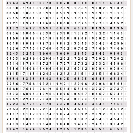
4
9
4
3
7
4
9
4
3
7
0
0
7
8
6
0
0
7
8
6
0
3
1
8
9
0
3
1
8
9
6
0
3
8
2
6
0
3
8
2
9
7
0
3
3
9
7
0
3
3
1
7
6
9
6
1
7
6
9
6
9
9
0
2
2
9
9
0
2
2
3
8
6
8
5
3
8
6
8
5
3
5
9
9
9
3
5
9
9
9
9
3
9
9
9
9
3
9
9
9
2
5
1
5
6
2
5
1
5
6
2
3
0
1
1
2
3
0
1
1
7
7
1
5
6
7
7
1
5
6
9
7
8
7
6
9
7
8
7
6
8
9
2
1
3
8
9
2
1
3
1
8
6
0
6
1
8
6
0
6
7
7
7
5
3
7
7
7
5
3
4
1
5
2
7
4
1
5
2
7
3
6
9
7
7
3
6
9
7
7
6
0
2
9
2
6
0
2
9
2
8
1
3
6
9
8
1
3
6
9
0
8
0
6
6
0
8
0
6
6
2
3
3
8
2
2
3
3
8
2
1
5
2
2
4
1
5
2
2
4
1
1
6
0
6
1
1
6
0
6
8
0
1
8
9
8
0
1
8
9
8
9
0
8
8
8
9
0
8
8
9
0
0
2
2
9
0
0
2
2
9
0
1
8
9
9
0
1
8
9
9
8
7
2
9
9
8
7
2
9
3
0
4
5
9
3
0
4
5
9
4
2
5
6
2
4
2
5
6
2
7
7
4
0
4
7
7
4
0
4
0
7
0
2
2
0
7
0
2
2
7
4
6
6
3
7
4
6
6
3
3
2
4
3
7
3
2
4
3
7
3
6
6
0
6
3
6
6
0
6
2
9
4
3
7
2
9
4
3
7
0
9
0
3
3
0
9
0
3
3
6
2
9
6
6
6
2
9
6
6
7
2
0
2
2
7
2
0
2
2
7
2
0
2
2
7
2
0
2
2
9
7
1
4
5
9
7
1
4
5
8
7
2
7
9
8
7
2
7
9
2
7
3
2
5
2
7
3
2
5
4
9
8
6
5
4
9
8
6
5
9
4
0
6
6
9
4
0
6
6
6
0
1
2
3
6
0
1
2
3
0
0
8
4
3
0
0
8
4
3
7
1
1
5
6
7
1
1
5
6
1
2
4
2
6
1
2
4
2
6
2
1
5
1
6
2
1
5
1
6
6
6
3
4
7
6
6
3
4
7
8
3
4
3
7
8
3
4
3
7
6
8
2
5
7
6
8
2
5
7
6
5
4
5
9
6
5
4
5
9
7
7
5
6
2
7
7
5
6
2
9
9
2
1
3
9
9
2
1
3
2
0
0
6
6
2
0
0
6
6
8
5
6
8
5
8
5
6
8
5
7
6
1
9
1
7
6
1
9
1
5
5
4
4
8
5
5
4
4
8
3
7
3
7
1
3
7
3
7
1
6
8
0
3
3
6
8
0
3
3
1
0
9
6
6
1
0
9
6
6
0
4
6
7
4
0
4
6
7
4
5
0
4
9
4
5
0
4
9
4
2
9
4
8
3
2
9
4
8
3
0
9
2
3
5
0
9
2
3
5
7
8
1
9
1
7
8
1
9
1
4
7
2
3
5
4
7
2
3
5
7
3
7
0
7
7
3
7
0
7
4
6
4
3
7
4
6
4
3
7
7
8
6
3
9
7
8
6
3
9
2
2
1
4
5
2
2
1
4
5
3
6
1
5
6
3
6
1
5
6
3
6
1
2
3
3
6
1
2
3
8
1
1
7
8
8
1
1
7
8
9
0
7
4
2
9
0
7
4
2
2
0
9
2
2
2
0
9
2
2
2
1
1
8
9
2
1
1
8
9
8
8
3
8
2
8
8
3
8
2
3
3
0
7
7
3
3
0
7
7
4
6
4
5
9
4
6
4
5
9
0
4
9
3
3
0
4
9
3
3
9
0
4
8
3
9
0
4
8
3
2
4
7
9
7
2
4
7
9
7
3
9
4
2
6
3
9
4
2
6
5
6
2
4
6
5
6
2
4
6
1
2
8
5
4
1
2
8
5
4
6
5
5
0
5
6
5
5
0
5