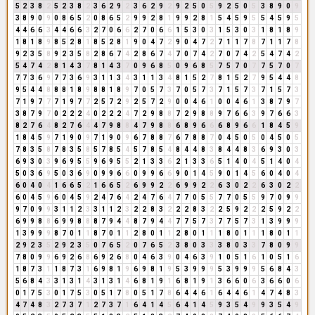
5
2
3
8
2
5
2
3
8
2
3
6
2
9
2
3
6
2
9
2
9
2
5
0
5
9
2
5
0
5
3
8
9
0
9
3
8
9
0
9
0
8
6
5
2
0
8
6
5
2
9
9
2
8
1
9
9
2
8
1
5
4
5
9
5
5
4
5
9
5
4
4
6
6
3
4
4
6
6
3
2
7
0
6
6
2
7
0
6
6
1
5
3
0
3
1
5
3
0
3
1
8
1
8
9
1
8
1
8
9
8
5
2
8
1
8
5
2
8
1
9
0
4
7
2
9
0
4
7
2
7
1
1
7
8
7
1
1
7
8
9
2
3
5
8
9
2
3
5
8
2
8
6
7
4
2
8
6
7
4
7
0
7
4
2
7
0
7
4
2
5
4
7
4
2
5
4
7
4
2
8
1
4
3
7
8
1
4
3
7
0
9
6
8
5
0
9
6
8
5
7
5
7
0
7
7
5
7
0
7
7
7
3
6
9
7
7
3
6
9
3
1
1
3
4
3
1
1
3
4
8
1
5
2
7
8
1
5
2
7
9
5
4
4
8
9
5
4
4
8
8
8
1
8
9
8
8
1
8
9
7
0
5
7
3
7
0
5
7
3
7
1
5
7
3
7
1
5
7
3
7
1
9
7
7
7
1
9
7
7
2
5
7
2
9
2
5
7
2
9
0
0
4
6
1
0
0
4
6
1
3
8
7
9
7
3
8
7
9
7
0
2
2
2
4
0
2
2
2
4
7
2
9
8
8
7
2
9
8
8
9
7
6
6
3
9
7
6
6
3
8
2
7
6
4
8
2
7
6
4
4
7
9
8
8
4
7
9
8
8
6
8
9
6
6
6
8
9
6
6
1
8
4
5
9
1
8
4
5
9
7
1
9
0
9
7
1
9
0
9
6
7
8
8
7
6
7
8
8
7
0
4
5
0
5
0
4
5
0
5
7
8
3
5
8
7
8
3
5
8
5
7
8
5
4
5
7
8
5
4
8
4
4
8
3
8
4
4
8
3
6
9
3
0
3
6
9
3
0
3
9
6
9
5
5
9
6
9
5
5
2
1
3
3
6
2
1
3
3
6
5
1
4
0
4
5
1
4
0
4
5
0
3
6
9
5
0
3
6
9
0
9
9
6
6
0
9
9
6
6
9
0
1
4
5
9
0
1
4
5
6
0
4
0
4
6
0
4
0
4
1
6
6
5
2
1
6
6
5
2
6
9
9
2
2
6
9
9
2
2
6
3
0
2
2
6
3
0
2
2
6
0
4
5
9
6
0
4
5
9
2
4
7
6
4
2
4
7
6
4
7
7
0
5
5
7
7
0
5
5
9
7
0
9
9
9
7
0
9
9
3
1
1
2
3
3
1
1
2
3
2
2
8
3
2
2
2
8
3
2
2
5
9
2
2
2
5
9
2
2
6
9
9
8
8
6
9
9
8
8
8
7
9
4
4
8
7
9
4
4
7
7
5
7
3
7
7
5
7
3
1
3
9
9
9
1
3
9
9
9
8
7
0
1
1
8
7
0
1
1
2
8
0
1
1
2
8
0
1
1
1
8
0
1
1
1
8
0
1
1
2
9
2
3
5
2
9
2
3
5
0
7
6
5
2
0
7
6
5
2
3
8
0
3
3
3
8
0
3
3
7
8
0
9
9
7
8
0
9
9
6
9
2
6
8
6
9
2
6
8
0
4
6
3
9
0
4
6
3
9
1
0
5
1
6
1
0
5
1
6
1
8
7
3
1
1
8
7
3
1
6
9
8
1
9
6
9
8
1
9
5
3
9
9
9
5
3
9
9
9
5
6
8
4
3
5
6
8
4
3
3
1
3
1
4
3
1
3
1
4
6
8
1
9
1
6
8
1
9
1
3
6
6
0
6
3
6
6
0
6
0
1
7
5
3
0
1
7
5
3
0
5
1
7
8
0
5
1
7
8
6
4
4
6
1
6
4
4
6
1
4
7
4
8
3
4
7
4
8
3
2
7
3
7
1
2
7
3
7
1
6
4
1
4
5
6
4
1
4
5
9
3
5
4
9
9
3
5
4
9