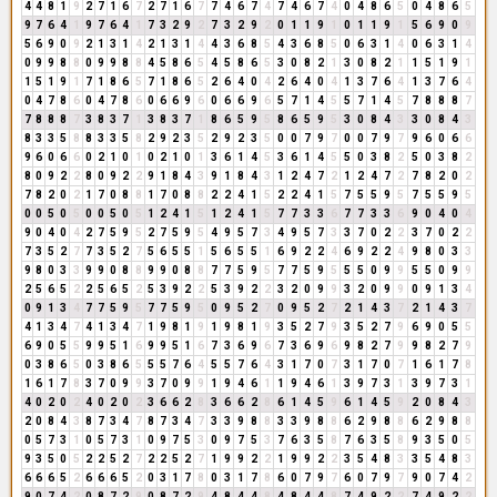
4
4
8
1
9
2
7
1
6
7
2
7
1
6
7
7
4
6
7
4
7
4
6
7
4
0
4
8
6
5
0
4
8
6
5
9
7
6
4
1
9
7
6
4
1
7
3
2
9
2
7
3
2
9
2
0
1
1
9
1
0
1
1
9
1
5
6
9
0
9
5
6
9
0
9
2
1
3
1
4
2
1
3
1
4
4
3
6
8
5
4
3
6
8
5
0
6
3
1
4
0
6
3
1
4
0
9
9
8
8
0
9
9
8
8
4
5
8
6
5
4
5
8
6
5
3
0
8
2
1
3
0
8
2
1
1
5
1
9
1
1
5
1
9
1
7
1
8
6
5
7
1
8
6
5
2
6
4
0
4
2
6
4
0
4
1
3
7
6
4
1
3
7
6
4
0
4
7
8
6
0
4
7
8
6
0
6
6
9
6
0
6
6
9
6
5
7
1
4
5
5
7
1
4
5
7
8
8
8
7
7
8
8
8
7
3
8
3
7
1
3
8
3
7
1
8
6
5
9
5
8
6
5
9
5
3
0
8
4
3
3
0
8
4
3
8
3
3
5
8
8
3
3
5
8
2
9
2
3
5
2
9
2
3
5
0
0
7
9
7
0
0
7
9
7
9
6
0
6
6
9
6
0
6
6
0
2
1
0
1
0
2
1
0
1
3
6
1
4
5
3
6
1
4
5
5
0
3
8
2
5
0
3
8
2
8
0
9
2
2
8
0
9
2
2
9
1
8
4
3
9
1
8
4
3
1
2
4
7
2
1
2
4
7
2
7
8
2
0
2
7
8
2
0
2
1
7
0
8
8
1
7
0
8
8
2
2
4
1
5
2
2
4
1
5
7
5
5
9
5
7
5
5
9
5
0
0
5
0
5
0
0
5
0
5
1
2
4
1
5
1
2
4
1
5
7
7
3
3
6
7
7
3
3
6
9
0
4
0
4
9
0
4
0
4
2
7
5
9
5
2
7
5
9
5
4
9
5
7
3
4
9
5
7
3
3
7
0
2
2
3
7
0
2
2
7
3
5
2
7
7
3
5
2
7
5
6
5
5
1
5
6
5
5
1
6
9
2
2
4
6
9
2
2
4
9
8
0
3
3
9
8
0
3
3
9
9
0
8
8
9
9
0
8
8
7
7
5
9
5
7
7
5
9
5
5
5
0
9
9
5
5
0
9
9
2
5
6
5
2
2
5
6
5
2
5
3
9
2
2
5
3
9
2
2
3
2
0
9
9
3
2
0
9
9
0
9
1
3
4
0
9
1
3
4
7
7
5
9
5
7
7
5
9
5
0
9
5
2
7
0
9
5
2
7
2
1
4
3
7
2
1
4
3
7
4
1
3
4
7
4
1
3
4
7
1
9
8
1
9
1
9
8
1
9
3
5
2
7
9
3
5
2
7
9
6
9
0
5
5
6
9
0
5
5
9
9
5
1
6
9
9
5
1
6
7
3
6
9
6
7
3
6
9
6
9
8
2
7
9
9
8
2
7
9
0
3
8
6
5
0
3
8
6
5
5
5
7
6
4
5
5
7
6
4
3
1
7
0
7
3
1
7
0
7
1
6
1
7
8
1
6
1
7
8
3
7
0
9
9
3
7
0
9
9
1
9
4
6
1
1
9
4
6
1
3
9
7
3
1
3
9
7
3
1
4
0
2
0
2
4
0
2
0
2
3
6
6
2
8
3
6
6
2
8
6
1
4
5
9
6
1
4
5
9
2
0
8
4
3
2
0
8
4
3
8
7
3
4
7
8
7
3
4
7
3
3
9
8
8
3
3
9
8
8
6
2
9
8
8
6
2
9
8
8
0
5
7
3
1
0
5
7
3
1
0
9
7
5
3
0
9
7
5
3
7
6
3
5
8
7
6
3
5
8
9
3
5
0
5
9
3
5
0
5
2
2
5
2
7
2
2
5
2
7
1
9
9
2
2
1
9
9
2
2
3
5
4
8
3
3
5
4
8
3
6
6
6
5
2
6
6
6
5
2
0
3
1
7
8
0
3
1
7
8
6
0
7
9
7
6
0
7
9
7
9
0
7
4
2
9
0
7
4
2
0
8
7
2
9
0
8
7
2
9
4
8
4
4
8
4
8
4
4
8
7
4
9
2
2
7
4
9
2
2