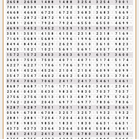
2
6
5
8
4
2
6
5
8
4
1
4
8
8
7
1
4
8
8
7
3
2
5
4
9
3
2
5
4
9
7
0
0
1
1
7
0
0
1
1
8
3
0
9
9
8
3
0
9
9
5
7
8
2
1
5
7
8
2
1
2
9
8
2
1
2
9
8
2
1
4
6
6
8
5
4
6
6
8
5
6
7
2
0
2
6
7
2
0
2
3
6
8
3
2
3
6
8
3
2
1
6
6
9
6
1
6
6
9
6
2
8
7
2
9
2
8
7
2
9
9
1
6
0
6
9
1
6
0
6
8
0
2
2
4
8
0
2
2
4
2
6
8
1
9
2
6
8
1
9
7
9
2
4
6
7
9
2
4
6
6
5
5
0
5
6
5
5
0
5
4
6
9
9
9
4
6
9
9
9
5
4
5
2
7
5
4
5
2
7
1
5
3
9
3
1
5
3
9
3
0
9
9
7
7
0
9
9
7
7
3
5
8
1
9
3
5
8
1
9
4
1
5
8
4
4
1
5
8
4
2
3
1
8
9
2
3
1
8
9
7
1
6
9
6
7
1
6
9
6
5
6
8
9
8
5
6
8
9
8
1
9
9
6
6
1
9
9
6
6
4
8
0
0
0
4
8
0
0
0
8
4
9
4
4
8
4
9
4
4
2
6
2
9
2
2
6
2
9
2
3
6
1
0
1
3
6
1
0
1
9
8
2
3
5
9
8
2
3
5
1
0
2
1
3
1
0
2
1
3
5
6
9
1
1
5
6
9
1
1
4
0
5
7
3
4
0
5
7
3
1
5
7
2
9
1
5
7
2
9
3
4
5
3
8
3
4
5
3
8
6
1
0
7
7
6
1
0
7
7
3
6
0
0
0
3
6
0
0
0
7
5
0
3
3
7
5
0
3
3
4
0
7
1
8
4
0
7
1
8
5
1
7
4
2
5
1
7
4
2
6
2
2
7
9
6
2
2
7
9
1
7
0
6
6
1
7
0
6
6
3
7
1
9
1
3
7
1
9
1
1
5
4
9
4
1
5
4
9
4
4
5
2
6
8
4
5
2
6
8
2
1
0
4
4
2
1
0
4
4
6
0
9
9
9
6
0
9
9
9
3
5
4
7
2
3
5
4
7
2
4
6
0
2
2
4
6
0
2
2
5
4
3
3
6
5
4
3
3
6
3
7
0
4
4
3
7
0
4
4
7
0
6
3
9
7
0
6
3
9
2
4
1
7
8
2
4
1
7
8
5
4
6
1
7
5
4
6
1
7
8
6
8
7
6
8
6
8
7
6
1
7
1
6
7
1
7
1
6
7
3
4
4
0
4
3
4
4
0
4
2
3
4
4
8
2
3
4
4
8
0
4
3
0
3
0
4
3
0
3
9
8
3
0
3
9
8
3
0
3
7
0
3
7
1
7
0
3
7
1
2
7
5
6
2
2
7
5
6
2
0
5
1
3
4
0
5
1
3
4
4
8
7
9
7
4
8
7
9
7
5
7
6
2
8
5
7
6
2
8
2
0
4
3
7
2
0
4
3
7
6
9
7
7
5
6
9
7
7
5
7
8
3
6
9
7
8
3
6
9
9
2
8
7
6
9
2
8
7
6
7
0
0
1
1
7
0
0
1
1
1
8
5
2
7
1
8
5
2
7
0
5
6
9
6
0
5
6
9
6
6
7
0
8
8
6
7
0
8
8
3
2
5
7
3
3
2
5
7
3
1
9
3
2
5
1
9
3
2
5
2
8
8
1
9
2
8
8
1
9
7
2
0
4
4
7
2
0
4
4
4
3
5
6
2
4
3
5
6
2
5
0
7
8
6
5
0
7
8
6
9
8
5
0
5
9
8
5
0
5
1
8
3
0
3
1
8
3
0
3
6
6
3
1
4
6
6
3
1
4
4
3
7
3
1
4
3
7
3
1
3
3
6
4
1
3
3
6
4
1
5
0
8
4
3
5
0
8
4
3
1
8
4
1
5
1
8
4
1
5
2
4
1
2
3
2
4
1
2
3
6
7
8
0
8
6
7
8
0
8
3
6
1
4
5
3
6
1
4
5