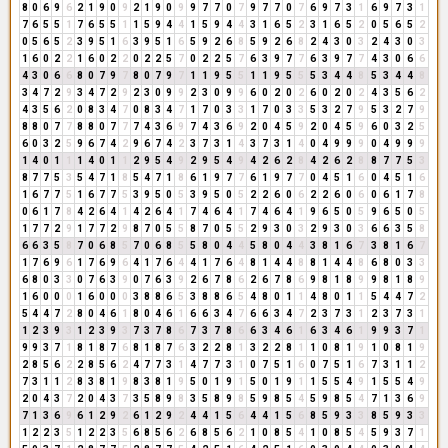
8
0
6
9
6
2
1
9
0
9
2
1
9
0
9
9
7
7
0
7
9
7
7
0
7
6
9
7
3
1
6
9
7
3
1
7
6
5
5
1
7
6
5
5
1
1
5
9
4
4
1
5
9
4
4
3
1
6
5
2
3
1
6
5
2
0
5
6
5
2
0
5
6
5
2
3
9
5
1
6
3
9
5
1
6
5
9
2
6
8
5
9
2
6
8
2
4
3
0
3
2
4
3
0
3
1
6
0
2
2
1
6
0
2
2
0
2
2
5
7
0
2
2
5
7
6
3
9
7
7
6
3
9
7
7
4
3
0
6
6
4
3
0
6
6
8
0
7
9
7
8
0
7
9
7
1
1
9
5
5
1
1
9
5
5
5
3
4
4
8
5
3
4
4
8
3
4
7
2
9
3
4
7
2
9
2
3
0
9
9
2
3
0
9
9
6
0
2
0
2
6
0
2
0
2
4
3
5
6
2
4
3
5
6
2
0
8
3
4
7
0
8
3
4
7
1
7
0
3
3
1
7
0
3
3
5
3
2
7
9
5
3
2
7
9
8
8
0
7
7
8
8
0
7
7
7
4
3
6
9
7
4
3
6
9
2
0
4
5
9
2
0
4
5
9
6
0
3
2
5
6
0
3
2
5
9
6
7
4
2
9
6
7
4
2
3
7
3
1
4
3
7
3
1
4
0
4
9
9
9
0
4
9
9
9
1
4
0
1
1
1
4
0
1
1
2
9
5
4
9
2
9
5
4
9
4
2
6
2
8
4
2
6
2
8
8
7
7
5
3
8
7
7
5
3
5
4
7
1
8
5
4
7
1
8
6
1
9
7
7
6
1
9
7
7
0
4
5
1
6
0
4
5
1
6
1
6
7
7
5
1
6
7
7
5
3
9
5
0
5
3
9
5
0
5
2
2
6
0
6
2
2
6
0
6
0
6
1
7
8
0
6
1
7
8
4
2
6
4
1
4
2
6
4
1
7
4
6
4
1
7
4
6
4
1
9
6
5
0
5
9
6
5
0
5
1
7
7
2
9
1
7
7
2
9
8
7
0
5
5
8
7
0
5
5
2
9
3
0
3
2
9
3
0
3
6
6
3
5
8
6
6
3
5
8
7
0
6
8
5
7
0
6
8
5
5
8
0
4
4
5
8
0
4
4
3
8
1
6
7
3
8
1
6
7
1
7
6
9
6
1
7
6
9
6
4
1
7
6
4
4
1
7
6
4
8
1
4
4
8
8
1
4
4
8
6
8
0
3
3
6
8
0
3
3
0
7
6
3
9
0
7
6
3
9
2
6
7
8
6
2
6
7
8
6
9
8
1
8
9
9
8
1
8
9
1
6
0
0
0
1
6
0
0
0
3
8
8
6
5
3
8
8
6
5
4
8
0
1
1
4
8
0
1
1
5
4
4
7
2
5
4
4
7
2
8
0
4
6
1
8
0
4
6
1
6
6
3
4
7
6
6
3
4
7
2
3
7
3
1
2
3
7
3
1
1
2
3
9
3
1
2
3
9
3
7
3
7
8
6
7
3
7
8
6
6
3
4
6
1
6
3
4
6
1
9
9
3
7
1
9
9
3
7
1
8
1
8
7
6
8
1
8
7
6
3
2
2
8
1
3
2
2
8
1
1
0
8
1
9
1
0
8
1
9
2
8
5
6
2
2
8
5
6
2
4
7
7
3
1
4
7
7
3
1
0
7
5
1
6
0
7
5
1
6
7
3
1
1
2
7
3
1
1
2
8
3
8
1
9
8
3
8
1
9
5
0
1
9
1
5
0
1
9
1
1
5
5
4
9
1
5
5
4
9
2
0
4
3
7
2
0
4
3
7
3
5
8
9
8
3
5
8
9
8
5
9
8
5
4
5
9
8
5
4
7
1
3
6
9
7
1
3
6
9
6
1
2
9
2
6
1
2
9
2
4
4
1
5
6
4
4
1
5
6
8
5
9
3
3
8
5
9
3
3
1
2
2
3
5
1
2
2
3
5
6
8
5
6
2
6
8
5
6
2
1
0
8
5
4
1
0
8
5
4
5
9
3
7
1