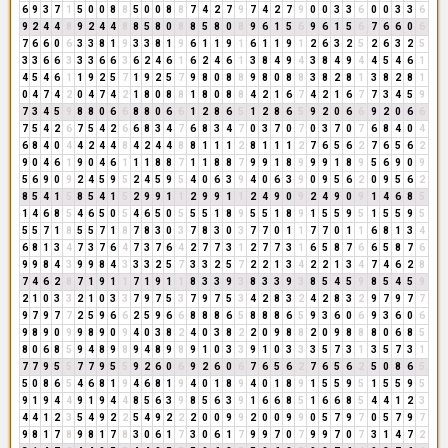
6
9
3
7
1
5
0
0
8
8
5
0
0
8
8
7
4
2
7
9
7
4
2
7
9
0
0
3
3
6
0
0
3
3
6
9
2
4
4
8
9
2
4
4
8
8
5
8
0
8
8
5
8
0
8
9
6
1
5
6
9
6
1
5
6
7
6
6
0
6
7
6
6
0
6
3
3
8
1
9
3
3
8
1
9
6
1
1
9
1
6
1
1
9
1
2
6
3
2
5
2
6
3
2
5
3
3
6
6
3
3
3
6
6
3
6
2
4
6
1
6
2
4
6
1
3
8
4
9
4
3
8
4
9
4
4
5
4
6
1
4
5
4
6
1
1
9
2
5
7
1
9
2
5
7
9
8
0
8
8
9
8
0
8
8
3
8
2
8
1
3
8
2
8
1
0
4
7
4
2
0
4
7
4
2
1
8
0
8
8
1
8
0
8
8
4
2
1
6
7
4
2
1
6
7
7
3
4
5
9
7
3
4
5
9
8
8
0
6
6
8
8
0
6
6
1
2
8
6
5
1
2
8
6
5
9
2
0
6
6
9
2
0
6
6
7
5
4
2
6
7
5
4
2
6
6
8
3
4
7
6
8
3
4
7
0
3
7
0
7
0
3
7
0
7
6
8
4
0
4
6
8
4
0
4
4
2
4
4
8
4
2
4
4
8
8
1
1
1
2
8
1
1
1
2
7
6
5
6
2
7
6
5
6
2
9
0
4
6
1
9
0
4
6
1
1
1
8
8
7
1
1
8
8
7
9
9
1
8
9
9
9
1
8
9
5
6
9
0
9
5
6
9
0
9
2
4
5
9
5
2
4
5
9
5
4
0
6
3
9
4
0
6
3
9
0
9
5
6
2
0
9
5
6
2
8
5
4
1
5
8
5
4
1
5
2
9
9
1
1
2
9
9
1
1
2
4
9
0
9
2
4
9
0
9
1
4
6
8
5
1
4
6
8
5
4
6
5
0
5
4
6
5
0
5
5
5
1
8
9
5
5
1
8
9
1
5
5
9
5
1
5
5
9
5
5
5
7
1
8
5
5
7
1
8
7
8
3
0
3
7
8
3
0
3
7
7
0
1
1
7
7
0
1
1
6
8
1
3
4
6
8
1
3
4
7
3
7
6
4
7
3
7
6
4
2
7
7
3
1
2
7
7
3
1
6
5
8
7
6
6
5
8
7
6
9
9
8
4
3
9
9
8
4
3
3
3
2
5
7
3
3
2
5
7
2
2
1
3
4
2
2
1
3
4
7
4
6
2
8
7
4
6
2
8
7
1
9
1
1
7
1
9
1
1
8
3
3
9
3
8
3
3
9
3
8
5
4
5
9
8
5
4
5
9
2
1
0
3
3
2
1
0
3
3
7
9
7
5
3
7
9
7
5
3
4
2
8
3
2
4
2
8
3
2
9
7
9
7
7
9
7
9
7
7
2
5
9
6
6
2
5
9
6
6
8
8
8
6
5
8
8
8
6
5
9
3
6
0
6
9
3
6
0
6
9
8
9
0
9
9
8
9
0
9
4
0
3
8
2
4
0
3
8
2
2
0
9
8
8
2
0
9
8
8
8
0
6
8
5
8
0
6
8
5
9
4
8
9
8
9
4
8
9
8
9
1
0
3
3
9
1
0
3
3
3
5
7
3
1
3
5
7
3
1
7
7
9
5
5
7
7
9
5
5
9
2
6
0
6
9
2
6
0
6
7
6
5
6
2
7
6
5
6
2
5
0
8
6
5
5
0
8
6
5
4
6
8
1
9
4
6
8
1
9
4
0
1
8
9
4
0
1
8
9
1
5
5
9
5
1
5
5
9
5
9
1
9
4
4
9
1
9
4
4
8
5
6
3
9
8
5
6
3
9
1
6
6
8
5
1
6
6
8
5
4
4
1
2
3
4
4
1
2
3
5
4
9
2
2
5
4
9
2
2
2
0
0
9
9
2
0
0
9
9
0
5
7
9
7
0
5
7
9
7
9
8
1
7
8
9
8
1
7
8
3
0
6
1
7
3
0
6
1
7
9
9
7
0
7
9
9
7
0
7
3
1
4
7
2