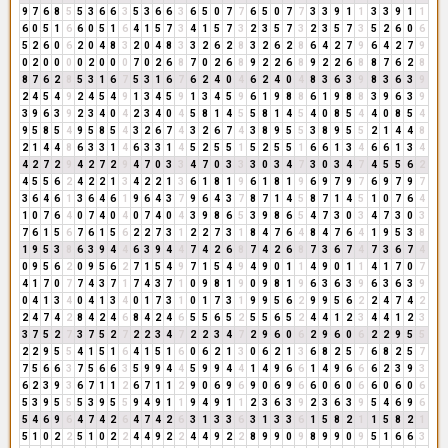
9
7
6
8
5
5
3
6
6
3
5
3
6
6
3
6
5
0
7
7
6
5
0
7
7
3
3
9
1
1
3
3
9
1
1
6
0
5
1
6
6
0
5
1
6
4
1
5
7
3
4
1
5
7
3
2
3
5
7
3
2
3
5
7
3
5
2
6
0
6
5
2
6
0
6
2
0
4
8
3
2
0
4
8
3
3
2
6
2
8
3
2
6
2
8
6
4
2
7
9
6
4
2
7
9
0
2
0
0
0
0
2
0
0
0
7
0
2
6
8
7
0
2
6
8
9
2
2
6
8
9
2
2
6
8
8
7
6
2
8
8
7
6
2
8
5
3
1
6
7
5
3
1
6
7
6
2
4
0
4
6
2
4
0
4
8
3
6
3
9
8
3
6
3
9
2
4
5
4
9
2
4
5
4
9
1
3
4
5
9
1
3
4
5
9
6
1
9
8
8
6
1
9
8
8
3
9
6
3
9
3
9
6
3
9
2
3
4
0
4
2
3
4
0
4
5
8
1
4
5
5
8
1
4
5
4
0
8
5
4
4
0
8
5
4
9
5
8
5
4
9
5
8
5
4
3
2
6
7
4
3
2
6
7
4
3
8
9
5
5
3
8
9
5
5
2
1
4
4
8
2
1
4
4
8
6
3
3
1
4
6
3
3
1
4
5
2
5
5
1
5
2
5
5
1
6
6
1
3
4
6
6
1
3
4
4
2
7
2
9
4
2
7
2
9
4
7
0
3
3
4
7
0
3
3
3
0
3
4
7
3
0
3
4
7
4
5
5
6
2
4
5
5
6
2
4
2
2
1
3
4
2
2
1
3
6
1
8
1
9
6
1
8
1
9
6
9
7
9
7
6
9
7
9
7
3
6
4
6
1
3
6
4
6
1
9
6
4
3
7
9
6
4
3
7
8
7
1
4
5
8
7
1
4
5
1
0
7
6
4
1
0
7
6
4
0
7
4
0
4
0
7
4
0
4
3
9
8
6
5
3
9
8
6
5
4
7
3
0
3
4
7
3
0
3
7
6
1
5
6
7
6
1
5
6
2
2
7
3
1
2
2
7
3
1
8
4
7
6
4
8
4
7
6
4
1
9
5
3
8
1
9
5
3
8
6
3
9
4
4
6
3
9
4
4
7
4
2
6
8
7
4
2
6
8
7
3
6
7
4
7
3
6
7
4
0
9
5
6
2
0
9
5
6
2
7
1
5
4
9
7
1
5
4
9
4
9
0
1
1
4
9
0
1
1
4
1
7
0
7
4
1
7
0
7
7
4
3
7
1
7
4
3
7
1
0
9
8
1
9
0
9
8
1
9
6
3
6
3
9
6
3
6
3
9
0
4
1
3
4
0
4
1
3
4
0
1
7
3
1
0
1
7
3
1
9
9
5
6
2
9
9
5
6
2
2
4
7
4
2
2
4
7
4
2
8
4
2
4
6
8
4
2
4
6
5
5
6
5
2
5
5
6
5
2
4
4
1
2
3
4
4
1
2
3
3
7
5
2
7
3
7
5
2
7
2
2
3
4
7
2
2
3
4
7
2
9
6
0
6
2
9
6
0
6
2
2
9
5
5
2
2
9
5
5
4
1
5
1
6
4
1
5
1
6
0
6
2
1
3
0
6
2
1
3
6
8
2
5
7
6
8
2
5
7
7
5
6
6
3
7
5
6
6
3
5
9
9
4
4
5
9
9
4
4
1
4
9
6
6
1
4
9
6
6
6
2
3
9
3
6
2
3
9
3
6
7
1
1
2
6
7
1
1
2
9
0
6
9
6
9
0
6
9
6
6
0
6
0
6
6
0
6
0
6
5
3
9
5
5
5
3
9
5
5
9
4
9
1
1
9
4
9
1
1
2
3
6
3
9
2
3
6
3
9
5
4
6
9
6
5
4
6
9
6
4
7
4
2
6
4
7
4
2
6
3
1
3
3
6
3
1
3
3
6
1
5
8
2
1
1
5
8
2
1
5
1
0
2
2
5
1
0
2
2
4
4
9
2
2
4
4
9
2
2
8
9
9
0
9
8
9
9
0
9
5
1
6
6
3