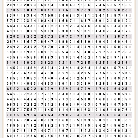
2
0
9
3
3
2
0
9
3
3
6
0
8
4
3
6
0
8
4
3
7
3
6
6
3
7
3
6
6
3
5
7
8
6
5
5
7
8
6
5
0
8
1
7
8
0
8
1
7
8
9
7
6
3
9
9
7
6
3
9
5
8
2
6
8
5
8
2
6
8
9
3
9
4
4
9
3
9
4
4
7
4
6
8
5
7
4
6
8
5
3
4
1
1
2
3
4
1
1
2
5
7
4
7
2
5
7
4
7
2
0
3
4
4
8
0
3
4
4
8
1
6
8
7
6
1
6
8
7
6
5
0
1
2
3
5
0
1
2
3
6
4
3
1
4
6
4
3
1
4
4
1
9
2
2
4
1
9
2
2
3
6
4
6
1
3
6
4
6
1
4
3
1
8
9
4
3
1
8
9
5
8
9
3
3
5
8
9
3
3
5
3
8
1
9
5
3
8
1
9
4
4
8
7
6
4
4
8
7
6
9
2
0
2
2
9
2
0
2
2
2
0
7
2
9
2
0
7
2
9
7
1
1
9
1
7
1
1
9
1
2
8
7
4
2
2
8
7
4
2
8
6
4
7
2
8
6
4
7
2
6
8
8
0
8
6
8
8
0
8
6
0
4
9
4
6
0
4
9
4
2
4
9
2
2
2
4
9
2
2
7
8
7
0
7
7
8
7
0
7
4
9
4
9
4
4
9
4
9
4
5
0
0
0
0
5
0
0
0
0
8
9
3
1
4
8
9
3
1
4
5
5
4
0
4
5
5
4
0
4
7
2
7
6
4
7
2
7
6
4
4
5
5
9
5
4
5
5
9
5
8
1
9
3
3
8
1
9
3
3
4
1
6
2
8
4
1
6
2
8
9
1
9
9
9
9
1
9
9
9
3
8
2
3
5
3
8
2
3
5
7
2
1
5
6
7
2
1
5
6
6
2
5
9
5
6
2
5
9
5
1
4
5
9
5
1
4
5
9
5
2
4
9
4
4
2
4
9
4
4
4
2
6
4
1
4
2
6
4
1
5
7
4
7
2
5
7
4
7
2
4
7
3
0
3
4
7
3
0
3
3
2
9
5
5
3
2
9
5
5
2
7
6
8
5
2
7
6
8
5
1
8
5
3
8
1
8
5
3
8
7
4
4
0
4
7
4
4
0
4
2
6
1
1
2
2
6
1
1
2
0
9
7
4
2
0
9
7
4
2
4
8
5
3
8
4
8
5
3
8
3
0
1
9
1
3
0
1
9
1
9
2
8
3
2
9
2
8
3
2
6
5
2
2
4
6
5
2
2
4
8
2
9
9
9
8
2
9
9
9
4
7
4
9
4
4
7
4
9
4
6
4
2
5
7
6
4
2
5
7
7
2
3
7
1
7
2
3
7
1
3
3
0
8
8
3
3
0
8
8
9
8
6
9
6
9
8
6
9
6
4
4
2
4
6
4
4
2
4
6
7
7
3
3
6
7
7
3
3
6
4
6
8
8
7
4
6
8
8
7
6
8
3
5
8
6
8
3
5
8
7
2
1
2
3
7
2
1
2
3
9
4
6
3
9
9
4
6
3
9
0
7
6
3
9
0
7
6
3
9
7
5
5
7
3
7
5
5
7
3
1
1
4
5
9
1
1
4
5
9
0
1
6
3
9
0
1
6
3
9
0
0
7
6
4
0
0
7
6
4
4
9
6
4
1
4
9
6
4
1
3
9
0
7
7
3
9
0
7
7
6
4
5
4
9
6
4
5
4
9
7
8
7
4
2
7
8
7
4
2
8
6
8
3
2
8
6
8
3
2
5
8
3
3
6
5
8
3
3
6
1
8
5
6
2
1
8
5
6
2
8
1
9
2
2
8
1
9
2
2
9
1
7
5
3
9
1
7
5
3
5
6
2
4
6
5
6
2
4
6
8
1
8
7
6
8
1
8
7
6
4
0
7
1
8
4
0
7
1
8
1
3
4
2
6
1
3
4
2
6
6
0
1
3
4
6
0
1
3
4
0
2
8
6
5
0
2
8
6
5
8
7
8
7
6
8
7
8
7
6
9
8
1
5
6
9
8
1
5
6