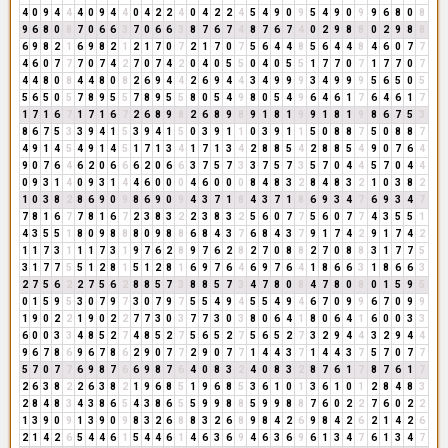
4
0
9
4
4
4
0
9
4
4
0
4
2
2
4
0
4
2
2
4
5
4
9
0
9
5
4
9
0
9
9
6
8
0
8
9
6
8
0
8
7
0
6
6
3
7
0
6
6
3
8
7
6
7
4
8
7
6
7
4
0
2
9
8
8
0
2
9
8
8
6
9
8
2
1
6
9
8
2
1
2
1
7
0
7
2
1
7
0
7
5
6
4
4
8
5
6
4
4
8
4
6
0
7
7
4
6
0
7
7
7
0
7
4
2
7
0
7
4
2
0
4
0
5
5
0
4
0
5
5
1
7
7
0
7
1
7
7
0
7
4
4
8
0
8
4
4
8
0
8
2
6
9
4
4
2
6
9
4
4
3
4
9
9
9
3
4
9
9
9
5
6
5
0
5
5
6
5
0
5
7
8
9
5
5
7
8
9
5
5
8
0
5
4
9
8
0
5
4
9
6
4
6
1
7
6
4
6
1
7
1
7
1
6
7
1
7
1
6
7
2
6
8
9
8
2
6
8
9
8
9
1
8
1
9
9
1
8
1
9
8
6
7
5
3
8
6
7
5
3
3
9
4
1
5
3
9
4
1
5
0
3
9
1
1
0
3
9
1
1
5
0
8
8
7
5
0
8
8
7
4
9
1
4
5
4
9
1
4
5
1
7
1
3
4
1
7
1
3
4
2
8
8
5
4
2
8
8
5
4
9
0
7
6
4
9
0
7
6
4
6
2
0
6
6
6
2
0
6
6
3
7
5
7
3
3
7
5
7
3
5
7
0
4
4
5
7
0
4
4
0
9
3
1
4
0
9
3
1
4
4
6
0
0
0
4
6
0
0
0
8
4
8
3
2
8
4
8
3
2
1
0
3
8
2
1
0
3
8
2
8
6
9
0
9
8
6
9
0
9
4
3
7
1
8
4
3
7
1
8
6
9
3
4
7
6
9
3
4
7
7
8
1
6
7
7
8
1
6
7
2
3
8
3
2
2
3
8
3
2
5
6
0
7
7
5
6
0
7
7
4
3
5
5
1
4
3
5
5
1
8
0
9
8
8
8
0
9
8
8
6
8
4
3
7
6
8
4
3
7
9
1
7
4
2
9
1
7
4
2
1
1
7
3
1
1
1
7
3
1
9
7
6
2
8
9
7
6
2
8
2
7
0
8
8
2
7
0
8
8
3
1
7
7
5
3
1
7
7
5
5
1
2
8
1
5
1
2
8
1
6
9
7
6
4
6
9
7
6
4
1
8
6
6
3
1
8
6
6
3
2
7
5
6
2
2
7
5
6
2
8
8
5
7
3
8
8
5
7
3
4
7
8
0
8
4
7
8
0
8
0
1
5
9
5
0
1
5
9
5
3
0
7
9
7
3
0
7
9
7
5
5
4
9
4
5
5
4
9
4
6
7
0
9
9
6
7
0
9
9
1
9
0
2
2
1
9
0
2
2
7
7
3
0
3
7
7
3
0
3
8
0
6
4
1
8
0
6
4
1
6
0
0
3
3
6
0
0
3
3
4
8
5
2
7
4
8
5
2
7
5
6
5
2
7
5
6
5
2
7
3
2
9
4
4
3
2
9
4
4
9
6
7
8
6
9
6
7
8
6
2
9
0
7
7
2
9
0
7
7
1
4
4
3
7
1
4
4
3
7
5
7
0
7
7
5
7
0
7
7
6
9
8
7
6
6
9
8
7
6
4
0
8
3
2
4
0
8
3
2
8
7
6
1
7
8
7
6
1
7
2
6
3
8
2
2
6
3
8
2
1
9
6
8
5
1
9
6
8
5
3
6
1
0
1
3
6
1
0
1
2
8
4
8
3
2
8
4
8
3
4
3
8
6
5
4
3
8
6
5
5
9
9
8
8
5
9
9
8
8
7
6
0
2
2
7
6
0
2
2
1
3
9
0
9
1
3
9
0
9
8
3
2
6
8
8
3
2
6
8
9
8
4
2
6
9
8
4
2
6
2
1
4
2
6
2
1
4
2
6
5
4
4
6
1
5
4
4
6
1
4
6
3
6
9
4
6
3
6
9
6
1
3
4
7
6
1
3
4
7