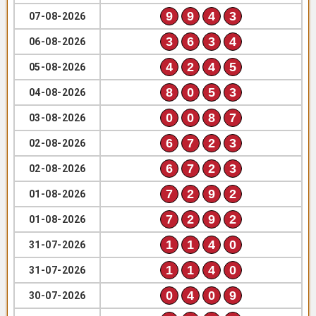
9
9
4
3
07-08-2026
3
6
3
4
06-08-2026
4
2
4
5
05-08-2026
8
0
5
3
04-08-2026
0
0
8
7
03-08-2026
6
7
2
3
02-08-2026
6
7
2
3
02-08-2026
7
2
9
2
01-08-2026
7
2
9
2
01-08-2026
1
1
4
0
31-07-2026
1
1
4
0
31-07-2026
0
4
0
9
30-07-2026