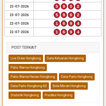
5
9
0
2
23-07-2026
5
9
0
2
23-07-2026
1
6
9
4
22-07-2026
1
6
9
4
22-07-2026
POST TERKAIT
Live Draw Hongkong
Data Keluaran Hongkong
Paito Warna Hongkong
Paito Warna Harian Hongkong
Data Paito Hongkong
Data Paito Hongkong 6D
Bola Merah Hongkong
Statistik Hongkong
Prediksi Hongkong