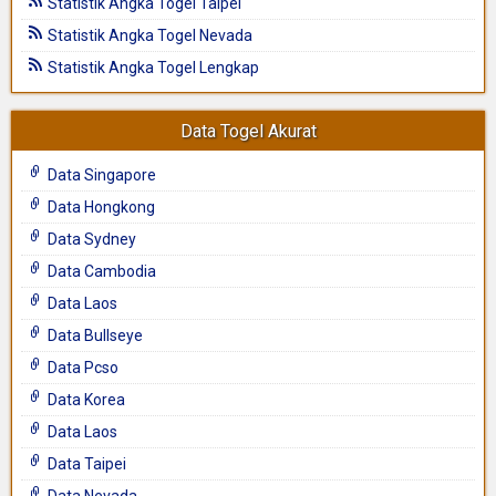
Statistik Angka Togel Taipei
Statistik Angka Togel Nevada
Statistik Angka Togel Lengkap
Data Togel Akurat
Data Singapore
Data Hongkong
Data Sydney
Data Cambodia
Data Laos
Data Bullseye
Data Pcso
Data Korea
Data Laos
Data Taipei