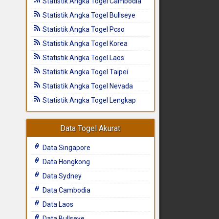
Statistik Angka Togel Cambodia
Statistik Angka Togel Bullseye
Statistik Angka Togel Pcso
Statistik Angka Togel Korea
Statistik Angka Togel Laos
Statistik Angka Togel Taipei
Statistik Angka Togel Nevada
Statistik Angka Togel Lengkap
Data Togel Akurat
Data Singapore
Data Hongkong
Data Sydney
Data Cambodia
Data Laos
Data Bullseye