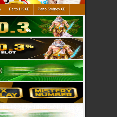
a
Paito HK 6D
Paito Sydney 6D