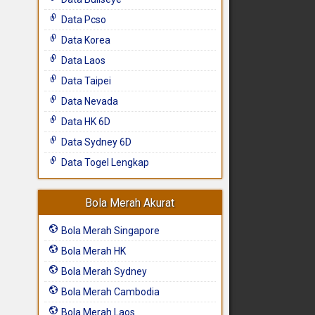
Data Pcso
Data Korea
Data Laos
Data Taipei
Data Nevada
Data HK 6D
Data Sydney 6D
Data Togel Lengkap
Bola Merah Akurat
Bola Merah Singapore
Bola Merah HK
Bola Merah Sydney
Bola Merah Cambodia
Bola Merah Laos