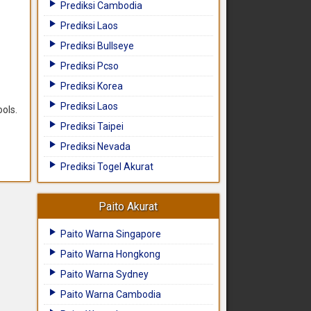
Prediksi Cambodia
Prediksi Laos
Prediksi Bullseye
Prediksi Pcso
Prediksi Korea
Prediksi Laos
ols.
Prediksi Taipei
Prediksi Nevada
Prediksi Togel Akurat
Paito Akurat
Paito Warna Singapore
Paito Warna Hongkong
Paito Warna Sydney
Paito Warna Cambodia