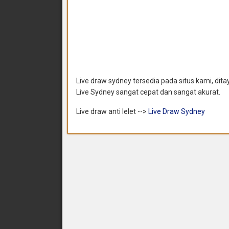
Live draw sydney tersedia pada situs kami, dit
Live Sydney sangat cepat dan sangat akurat.
Live draw anti lelet -->
Live Draw Sydney