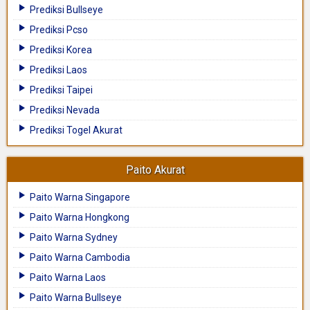
Prediksi Bullseye
Prediksi Pcso
Prediksi Korea
Prediksi Laos
Prediksi Taipei
Prediksi Nevada
Prediksi Togel Akurat
Paito Akurat
Paito Warna Singapore
Paito Warna Hongkong
Paito Warna Sydney
Paito Warna Cambodia
Paito Warna Laos
Paito Warna Bullseye