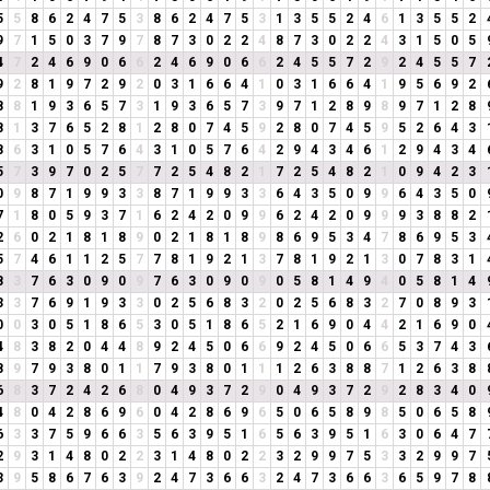
5
5
8
6
2
4
7
5
3
8
6
2
4
7
5
3
1
3
5
5
2
4
6
1
3
5
5
2
9
7
1
5
0
3
7
9
7
8
7
3
0
2
2
4
8
7
3
0
2
2
4
3
1
5
0
5
4
7
2
4
6
9
0
6
6
2
4
6
9
0
6
6
2
4
5
5
7
2
9
2
4
5
5
7
9
2
8
1
9
7
2
9
2
0
3
1
6
6
4
1
0
3
1
6
6
4
1
9
5
6
9
2
8
8
1
9
3
6
5
7
3
1
9
3
6
5
7
3
9
7
1
2
8
9
8
9
7
1
2
8
8
1
3
7
6
5
2
8
1
2
8
0
7
4
5
9
2
8
0
7
4
5
9
5
2
6
4
3
8
6
3
1
0
5
7
6
4
3
1
0
5
7
6
4
2
9
4
3
4
6
1
2
9
4
3
4
5
7
3
9
7
0
2
5
7
7
2
5
4
8
2
1
7
2
5
4
8
2
1
0
9
4
2
3
0
9
8
7
1
9
9
3
3
8
7
1
9
9
3
3
6
4
3
5
0
9
9
6
4
3
5
0
7
1
8
0
5
9
3
7
1
6
2
4
2
0
9
9
6
2
4
2
0
9
9
9
3
8
8
2
2
6
0
2
1
8
1
8
9
0
2
1
8
1
8
9
8
6
9
5
3
4
7
8
6
9
5
3
5
7
4
6
1
1
2
5
7
7
8
1
9
2
1
3
7
8
1
9
2
1
3
0
7
8
3
1
8
3
7
6
3
0
9
0
9
7
6
3
0
9
0
9
0
5
8
1
4
9
4
0
5
8
1
4
3
3
7
6
9
1
9
3
3
0
2
5
6
8
3
2
0
2
5
6
8
3
2
7
0
8
9
3
0
0
3
0
5
1
8
6
5
3
0
5
1
8
6
5
2
1
6
9
0
4
4
2
1
6
9
0
4
8
3
8
2
0
4
4
8
9
2
4
5
0
6
6
9
2
4
5
0
6
6
5
3
7
4
3
8
9
7
9
3
8
0
1
1
7
9
3
8
0
1
1
1
2
6
3
8
8
7
1
2
6
3
8
6
8
3
7
2
4
2
6
8
0
4
9
3
7
2
9
0
4
9
3
7
2
9
2
8
3
4
0
4
8
0
4
2
8
6
9
6
0
4
2
8
6
9
6
5
0
6
5
8
9
8
5
0
6
5
8
6
3
3
7
5
9
6
6
3
5
6
3
9
5
1
6
5
6
3
9
5
1
6
3
0
6
4
7
2
9
3
1
4
8
0
2
2
3
1
4
8
0
2
2
3
2
9
9
7
5
3
3
2
9
9
7
3
9
5
8
6
7
6
3
9
2
4
7
3
6
6
3
2
4
7
3
6
6
3
6
5
9
7
8