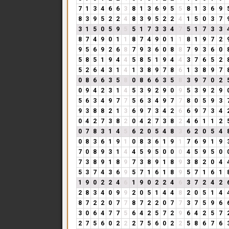
7
1
3
4
6
6
3
8
1
3
6
9
5
5
8
1
3
6
9
8
3
9
5
2
2
4
8
3
9
5
2
2
4
1
5
0
3
7
3
1
5
0
5
9
5
5
1
7
3
3
4
7
5
1
7
3
3
8
7
4
9
0
1
1
8
7
4
9
0
1
1
8
1
9
7
2
9
5
6
9
2
6
8
7
9
3
6
0
8
8
7
9
3
6
0
5
8
5
1
9
4
4
5
8
5
1
9
4
4
3
7
6
5
2
5
2
6
4
3
1
4
1
3
8
9
7
8
6
1
3
8
9
7
0
8
6
6
3
5
8
0
8
6
6
3
5
8
3
9
7
0
2
0
9
4
2
3
1
4
5
3
9
2
9
0
9
5
3
9
2
9
5
6
3
4
9
7
7
5
6
3
4
9
7
7
8
0
5
9
3
9
3
8
8
2
1
3
6
9
7
3
4
2
6
6
9
7
3
4
0
4
2
7
3
8
2
0
4
2
7
3
8
2
4
6
1
1
2
0
7
8
3
1
4
5
6
2
0
5
4
8
3
6
2
0
5
4
0
8
3
6
1
9
1
0
8
3
6
1
9
1
7
6
9
1
9
7
0
8
9
3
1
4
4
5
9
5
0
0
0
4
5
9
5
0
7
3
8
9
1
8
9
7
3
8
9
1
8
9
3
8
2
0
4
5
3
7
4
3
6
9
5
7
1
6
1
8
9
5
7
1
6
1
1
9
0
2
2
4
6
1
9
0
2
2
4
6
3
7
2
4
2
2
8
3
4
0
9
9
2
0
5
1
4
4
8
2
0
5
1
4
8
7
2
2
0
7
7
8
7
2
2
0
7
7
3
7
5
9
6
3
0
6
4
7
7
5
6
4
2
5
7
2
9
6
4
2
5
7
2
7
5
6
0
2
2
2
7
5
6
0
2
2
5
8
6
7
6