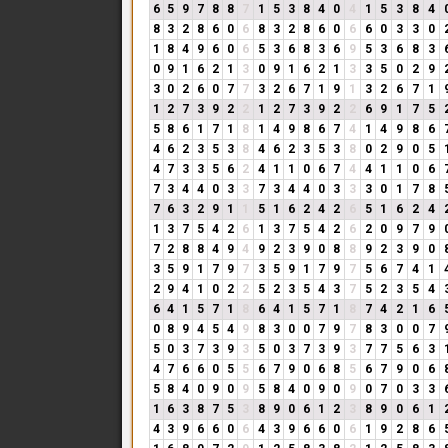
6
5
9
7
8
8
7
1
5
3
8
4
0
4
1
5
3
8
4
8
3
2
8
6
0
6
8
3
2
8
6
0
6
6
0
3
3
0
1
8
4
9
6
0
6
5
3
6
8
3
6
9
5
3
6
8
3
0
9
1
6
2
1
3
0
9
1
6
2
1
3
3
5
0
2
9
3
0
2
6
0
7
7
3
2
6
7
1
9
1
3
2
6
7
1
1
2
7
3
9
2
2
1
2
7
3
9
2
2
6
9
1
7
5
5
8
6
1
7
1
8
1
4
9
8
6
7
4
1
4
9
8
6
4
6
2
3
5
3
8
4
6
2
3
5
3
8
0
2
9
0
5
4
7
3
3
5
6
2
4
1
1
0
6
7
4
4
1
1
0
6
7
3
4
4
0
3
3
7
3
4
4
0
3
3
3
0
1
7
8
7
6
3
2
9
1
1
5
1
6
2
4
2
6
5
1
6
2
4
1
3
7
5
4
2
6
1
3
7
5
4
2
6
2
0
9
7
9
7
2
8
8
4
9
4
9
2
3
9
0
8
8
9
2
3
9
0
3
5
9
1
7
9
7
3
5
9
1
7
9
7
5
6
7
4
1
2
9
4
1
0
2
2
5
2
3
5
4
3
7
5
2
3
5
4
6
4
1
5
7
1
8
6
4
1
5
7
1
8
7
4
2
1
6
0
8
9
4
5
4
9
8
3
0
0
7
9
7
8
3
0
0
7
5
0
3
7
3
9
3
5
0
3
7
3
9
3
7
7
5
6
3
4
7
6
6
0
5
5
6
7
9
0
6
8
5
6
7
9
0
6
5
8
4
0
9
0
9
5
8
4
0
9
0
9
0
7
0
3
3
1
6
3
8
7
5
3
8
9
0
6
1
2
3
8
9
0
6
1
4
3
9
6
6
0
6
4
3
9
6
6
0
6
1
9
2
8
6