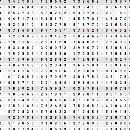
7
7
3
4
5
1
0
7
7
1
3
8
6
9
2
2
1
3
8
6
9
2
2
1
5
3
0
7
6
1
9
0
3
6
8
4
3
9
0
3
6
8
4
3
8
3
6
4
1
0
1
8
3
6
4
1
8
2
6
5
7
2
3
8
2
5
3
8
2
0
2
2
5
3
8
2
0
2
2
2
0
1
6
3
8
8
9
4
5
1
7
1
8
9
4
5
1
7
1
8
4
5
3
7
0
7
7
4
5
3
7
0
0
1
8
2
4
5
1
0
1
8
1
3
7
7
0
7
8
1
3
7
7
0
7
2
1
0
5
9
9
4
8
7
1
6
5
1
6
8
7
1
6
5
1
6
3
7
6
5
2
4
6
3
7
6
5
2
8
8
7
2
8
9
9
8
8
5
8
9
4
6
2
8
5
8
9
4
6
2
8
1
9
3
6
8
6
2
2
8
3
1
6
0
6
2
8
3
1
6
0
6
7
6
4
0
2
8
1
7
6
4
0
2
2
1
5
3
4
8
8
2
1
3
9
8
0
7
2
9
3
9
8
0
7
2
9
5
3
0
8
1
8
8
1
9
0
8
3
6
9
1
9
0
8
3
6
9
1
7
0
8
3
5
8
1
7
0
8
3
9
6
3
1
7
9
6
9
6
9
1
2
8
8
2
1
9
1
2
8
8
2
1
4
6
3
2
7
5
9
7
8
2
3
4
3
7
7
8
2
3
4
3
7
1
6
9
1
8
4
3
1
6
9
1
8
8
5
2
3
1
1
6
8
5
7
2
8
8
0
6
6
7
2
8
8
0
6
6
8
1
6
9
6
1
8
0
1
7
0
5
7
3
0
1
7
0
5
7
3
3
8
1
7
5
2
7
3
8
1
7
5
9
1
6
8
5
7
1
9
1
3
9
1
6
4
4
8
3
9
1
6
4
4
8
4
7
3
2
8
2
8
7
8
5
9
2
1
3
7
8
5
9
2
1
3
0
3
9
7
8
8
7
0
3
9
7
8
7
4
3
8
5
6
6
7
4
2
9
7
8
1
1
2
2
9
7
8
1
1
2
8
0
1
6
5
6
8
5
3
8
4
9
6
6
5
3
8
4
9
6
6
8
7
3
6
9
2
2
8
7
3
6
9
8
5
2
5
3
1
6
8
5
7
5
2
6
5
3
8
7
5
2
6
5
3
8
4
9
0
4
3
1
8
5
7
0
8
2
3
5
5
7
0
8
2
3
5
5
1
9
4
8
3
2
5
1
9
4
8
1
4
9
2
6
7
3
1
4
1
4
2
8
5
5
1
1
4
2
8
5
5
1
7
8
0
4
3
2
2
3
1
8
8
5
6
2
3
1
8
8
5
6
2
2
7
8
8
0
6
6
2
7
8
8
0
4
4
1
0
6
7
9
4
4
7
3
0
6
1
9
1
7
3
0
6
1
9
1
7
1
3
4
6