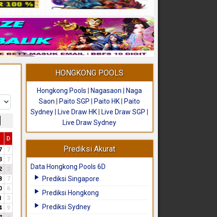
HONGKONG POOLS
Hongkong Pools
|
Nagasaon
|
Naga
Saon
|
Paito SGP
|
Paito HK
|
Paito
Sydney
|
Live Draw HK
|
Live Draw SGP
|
Live Draw Sydney
D
Prediksi Akurat
7
7
3
7
Data Hongkong Pools 6D
2
2
Prediksi Singapore
8
7
0
6
Prediksi Hongkong
1
3
Prediksi Sydney
4
9