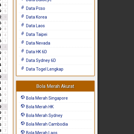
4
6
Data Pcso
9
5
Data Korea
2
9
6
8
Data Laos
9
8
Data Taipei
1
4
6
1
Data Nevada
1
4
Data HK 6D
9
9
1
3
Data Sydney 6D
4
7
Data Togel Lengkap
4
5
9
4
1
4
Bola Merah Akurat
4
4
6
9
Bola Merah Singapore
8
7
Bola Merah HK
9
9
9
8
Bola Merah Sydney
7
5
Bola Merah Cambodia
5
3
8
7
Bola Merah Laos