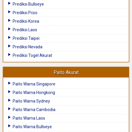
Prediksi Bullseye
Prediksi Pcso
Prediksi Korea
Prediksi Laos
Prediksi Taipei
Prediksi Nevada
Prediksi Togel Akurat
Paito Akurat
Paito Warna Singapore
Paito Warna Hongkong
Paito Warna Sydney
Paito Warna Cambodia
Paito Warna Laos
Paito Warna Bullseye