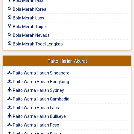
Bola Merah Pcso
Bola Merah Korea
Bola Merah Laos
Bola Merah Taipei
Bola Merah Nevada
Bola Merah Togel Lengkap
Paito Harian Akurat
Paito Warna Harian Singapore
Paito Warna Harian Hongkong
Paito Warna Harian Sydney
Paito Warna Harian Cambodia
Paito Warna Harian Laos
Paito Warna Harian Bullseye
Paito Warna Harian Pcso
Paito Warna Harian Korea