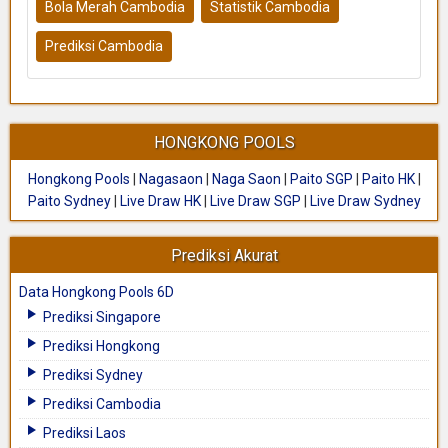
Bola Merah Cambodia
Statistik Cambodia
Prediksi Cambodia
HONGKONG POOLS
Hongkong Pools
|
Nagasaon
|
Naga Saon
|
Paito SGP
|
Paito HK
|
Paito Sydney
|
Live Draw HK
|
Live Draw SGP
|
Live Draw Sydney
Prediksi Akurat
Data Hongkong Pools 6D
Prediksi Singapore
Prediksi Hongkong
Prediksi Sydney
Prediksi Cambodia
Prediksi Laos