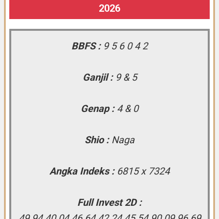
2026
BBFS :
9 5 6 0 4 2
Ganjil :
9 & 5
Genap :
4 & 0
Shio :
Naga
Angka Indeks :
6815 x 7324
Full Invest 2D :
49 94 40 04 46 64 42 24 45 54 90 09 96 69