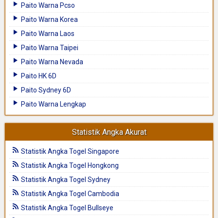
Paito Warna Pcso
Paito Warna Korea
Paito Warna Laos
Paito Warna Taipei
Paito Warna Nevada
Paito HK 6D
Paito Sydney 6D
Paito Warna Lengkap
Statistik Angka Akurat
Statistik Angka Togel Singapore
Statistik Angka Togel Hongkong
Statistik Angka Togel Sydney
Statistik Angka Togel Cambodia
Statistik Angka Togel Bullseye