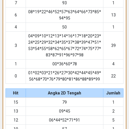
7
93
1
08*19*22*46*52*57*63*64*66*73*85*
6
13
94*95
4
50
1
04*09*10*12*13*14*16*17*18*20*23*
24*25*29*32*34*35*37*38*39*47*51*
3
39
53*54*55*58*62*65*67*72*74*75*77*
83*87*91*96*97*98
1
00*36*60*78
4
01*02*03*21*26*27*30*42*44*45*49*
0
22
56*68*70*76*79*80*81*86*88*89*99
Hit
Angka 2D Tengah
Jumlah
15
79
1
13
09*45
2
12
06*44*52*71*91
5