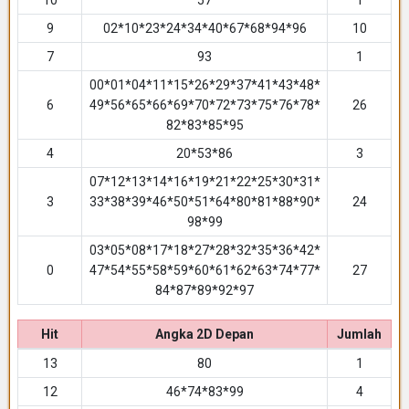
10
57
1
9
02*10*23*24*34*40*67*68*94*96
10
7
93
1
00*01*04*11*15*26*29*37*41*43*48*
6
49*56*65*66*69*70*72*73*75*76*78*
26
82*83*85*95
4
20*53*86
3
07*12*13*14*16*19*21*22*25*30*31*
3
33*38*39*46*50*51*64*80*81*88*90*
24
98*99
03*05*08*17*18*27*28*32*35*36*42*
0
47*54*55*58*59*60*61*62*63*74*77*
27
84*87*89*92*97
Hit
Angka 2D Depan
Jumlah
13
80
1
12
46*74*83*99
4