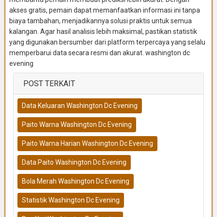
akses gratis, pemain dapat memanfaatkan informasi ini tanpa
biaya tambahan, menjadikannya solusi praktis untuk semua
kalangan. Agar hasil analisis lebih maksimal, pastikan statistik
yang digunakan bersumber dari platform terpercaya yang selalu
memperbarui data secara resmi dan akurat. washington dc
evening
POST TERKAIT
Data Keluaran Washington Dc Evening
Paito Warna Washington Dc Evening
Paito Warna Harian Washington Dc Evening
Data Paito Washington Dc Evening
Bola Merah Washington Dc Evening
Statistik Washington Dc Evening