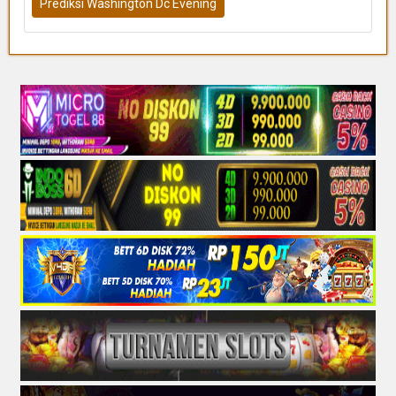
Prediksi Washington Dc Evening