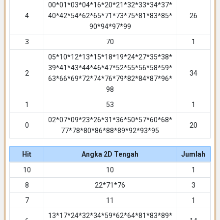
00*01*03*04*16*20*21*32*33*34*37*
4
40*42*54*62*65*71*73*75*81*83*85*
26
90*94*97*99
3
70
1
05*10*12*13*15*18*19*24*27*35*38*
39*41*43*44*46*47*52*55*56*58*59*
2
34
63*66*69*72*74*76*79*82*84*87*96*
98
1
53
1
02*07*09*23*26*31*36*50*57*60*68*
0
20
77*78*80*86*88*89*92*93*95
Hit
Angka 2D Tengah
Jumlah
10
10
1
8
22*71*76
3
7
11
1
13*17*24*32*34*59*62*64*81*83*89*