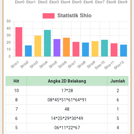
Hit
Angka 2D Belakang
Jumlah
10
17*28
2
8
08*45*51*61*64*91
6
7
48
1
6
14*25*29*30*49
5
5
06*11*22*67
4