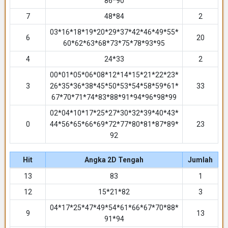
86*90
7
48*84
2
03*16*18*19*20*29*37*42*46*49*55*
6
20
60*62*63*68*73*75*78*93*95
4
24*33
2
00*01*05*06*08*12*14*15*21*22*23*
3
26*35*36*38*45*50*53*54*58*59*61*
33
67*70*71*74*83*88*91*94*96*98*99
02*04*10*17*25*27*30*32*39*40*43*
0
44*56*65*66*69*72*77*80*81*87*89*
23
92
Hit
Angka 2D Tengah
Jumlah
13
83
1
12
15*21*82
3
04*17*25*47*49*54*61*66*67*70*88*
9
13
91*94