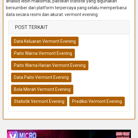
analisis lebih maksimal, pastikan statistik yang digunakan
bersumber dari platform terpercaya yang selalu memperbarui
data secara resmi dan akurat. vermont evening
POST TERKAIT
Data Keluaran Vermont Evening
Paito Warna Vermont Evening
Paito Warna Harian Vermont Evening
Data Paito Vermont Evening
Bola Merah Vermont Evening
Statistik Vermont Evening
Prediksi Vermont Evening