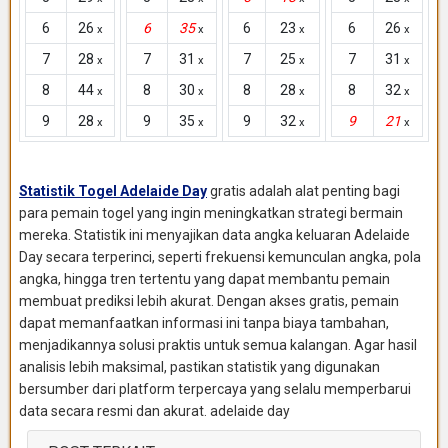
6
26
6
35
6
23
6
26
x
x
x
x
7
28
7
31
7
25
7
31
x
x
x
x
8
44
8
30
8
28
8
32
x
x
x
x
9
28
9
35
9
32
9
21
x
x
x
x
Statistik Togel Adelaide Day
gratis adalah alat penting bagi
para pemain togel yang ingin meningkatkan strategi bermain
mereka. Statistik ini menyajikan data angka keluaran Adelaide
Day secara terperinci, seperti frekuensi kemunculan angka, pola
angka, hingga tren tertentu yang dapat membantu pemain
membuat prediksi lebih akurat. Dengan akses gratis, pemain
dapat memanfaatkan informasi ini tanpa biaya tambahan,
menjadikannya solusi praktis untuk semua kalangan. Agar hasil
analisis lebih maksimal, pastikan statistik yang digunakan
bersumber dari platform terpercaya yang selalu memperbarui
data secara resmi dan akurat. adelaide day