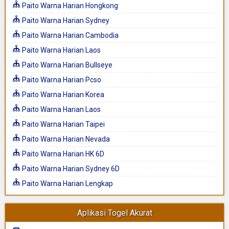
Paito Warna Harian Hongkong
Paito Warna Harian Sydney
Paito Warna Harian Cambodia
Paito Warna Harian Laos
Paito Warna Harian Bullseye
Paito Warna Harian Pcso
Paito Warna Harian Korea
Paito Warna Harian Laos
Paito Warna Harian Taipei
Paito Warna Harian Nevada
Paito Warna Harian HK 6D
Paito Warna Harian Sydney 6D
Paito Warna Harian Lengkap
Aplikasi Togel Akurat