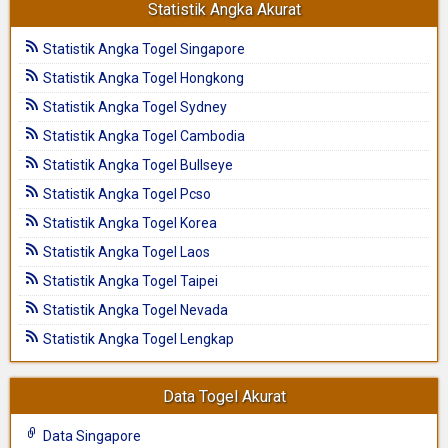
Statistik Angka Akurat
Statistik Angka Togel Singapore
Statistik Angka Togel Hongkong
Statistik Angka Togel Sydney
Statistik Angka Togel Cambodia
Statistik Angka Togel Bullseye
Statistik Angka Togel Pcso
Statistik Angka Togel Korea
Statistik Angka Togel Laos
Statistik Angka Togel Taipei
Statistik Angka Togel Nevada
Statistik Angka Togel Lengkap
Data Togel Akurat
Data Singapore