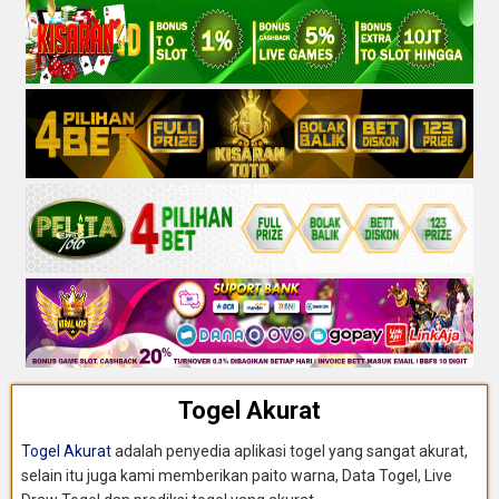
Togel Akurat
Togel Akurat
adalah penyedia aplikasi togel yang sangat akurat,
selain itu juga kami memberikan paito warna, Data Togel, Live