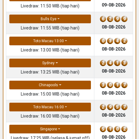
09-08-2026
Livedraw: 11:50 WIB (tiap hari)
6
2
9
9
Bulls Eye
08-08-2026
Livedraw: 11:55 WIB (tiap hari)
0
3
4
2
Toto Macau 13:00
08-08-2026
Livedraw: 13:00 WIB (tiap hari)
2
4
1
3
Sydney
08-08-2026
Livedraw: 13:25 WIB (tiap hari)
3
0
1
7
Chinapools
08-08-2026
Livedraw: 15:00 WIB (tiap hari)
2
9
5
7
Toto Macau 16:00
08-08-2026
Livedraw: 16:00 WIB (tiap hari)
5
1
0
2
Singapore
08-08-2026
Livedraw: 17:25 WIB (selasa & jumat off)