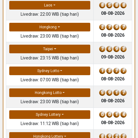
8
5
8
8
Laos
08-08-2026
Livedraw: 22:00 WIB (tiap hari)
2
7
9
7
Hongkong
08-08-2026
Livedraw: 23:00 WIB (tiap hari)
7
6
9
3
Taipei
09-08-2026
Livedraw: 23:15 WIB (tiap hari)
1
3
7
7
Sydney Lotto
08-08-2026
Livedraw: 07:00 WIB (tiap hari)
5
9
1
7
Hongkong Lotto
08-08-2026
Livedraw: 23:00 WIB (tiap hari)
0
0
1
4
Sydney Lottery
08-08-2026
Livedraw: 11:12 WIB (tiap hari)
8
9
2
3
Hongkong Lottery