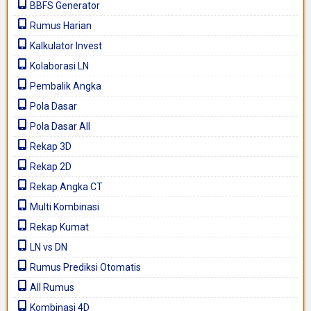
BBFS Generator
Rumus Harian
Kalkulator Invest
Kolaborasi LN
Pembalik Angka
Pola Dasar
Pola Dasar All
Rekap 3D
Rekap 2D
Rekap Angka CT
Multi Kombinasi
Rekap Kumat
LN vs DN
Rumus Prediksi Otomatis
All Rumus
Kombinasi 4D