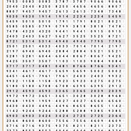
7
9
5
3
8
0
0
8
3
2
0
0
8
3
2
3
7
8
7
6
3
7
8
7
6
9
0
6
6
3
9
0
6
6
3
2
0
4
0
4
2
0
4
0
4
8
2
5
0
5
8
2
5
0
5
4
6
5
6
2
4
6
5
6
2
8
8
0
7
7
8
8
0
7
7
9
4
5
7
3
9
4
5
7
3
2
6
1
3
4
2
6
1
3
4
7
3
4
8
3
7
3
4
8
3
9
0
3
0
3
9
0
3
0
3
1
9
1
4
5
1
9
1
4
5
2
2
3
4
7
2
2
3
4
7
5
4
5
9
5
5
4
5
9
5
5
0
1
0
1
5
0
1
0
1
1
7
9
1
1
1
7
9
1
1
8
0
2
1
3
8
0
2
1
3
0
5
8
5
4
0
5
8
5
4
0
7
9
9
9
0
7
9
9
9
3
8
1
8
9
3
8
1
8
9
7
4
7
8
6
7
4
7
8
6
4
3
2
0
2
4
3
2
0
2
9
4
4
1
5
9
4
4
1
5
0
9
1
5
6
0
9
1
5
6
2
4
0
3
3
2
4
0
3
3
5
6
2
7
9
5
6
2
7
9
3
5
2
5
7
3
5
2
5
7
8
7
2
1
3
8
7
2
1
3
5
3
1
4
5
5
3
1
4
5
4
9
4
0
4
4
9
4
0
4
7
7
9
5
5
7
7
9
5
5
2
5
0
1
1
2
5
0
1
1
4
0
3
3
6
4
0
3
3
6
7
0
1
4
5
7
0
1
4
5
2
1
9
7
7
2
1
9
7
7
6
9
4
0
4
6
9
4
0
4
2
8
8
4
3
2
8
8
4
3
5
5
2
1
3
5
5
2
1
3
5
2
8
1
9
5
2
8
1
9
6
0
4
4
8
6
0
4
4
8
8
0
6
7
4
8
0
6
7
4
9
4
2
5
7
9
4
2
5
7
3
5
0
7
7
3
5
0
7
7
1
1
0
3
3
1
1
0
3
3
9
0
8
4
3
9
0
8
4
3
3
7
1
7
8
3
7
1
7
8
0
4
8
1
9
0
4
8
1
9
8
7
6
6
3
8
7
6
6
3
9
3
4
1
5
9
3
4
1
5
4
6
1
7
8
4
6
1
7
8
5
6
5
9
5
5
6
5
9
5
5
0
0
2
2
5
0
0
2
2
6
4
5
1
6
6
4
5
1
6
7
9
6
1
7
7
9
6
1
7
2
4
0
3
3
2
4
0
3
3
9
9
3
2
5
9
9
3
2
5
1
1
5
8
4
1
1
5
8
4
5
9
2
3
5
5
9
2
3
5
0
2
7
5
3
0
2
7
5
3
5
1
8
0
8
5
1
8
0
8
6
7
0
8
8
6
7
0
8
8
6
3
9
5
5
6
3
9
5
5
2
9
1
2
3
2
9
1
2
3
4
5
9
3
3
4
5
9
3
3
3
3
6
5
2
3
3
6
5
2
2
0
3
9
3
2
0
3
9
3
9
9
7
2
9
9
9
7
2
9
3
6
5
1
6
3
6
5
1
6
3
0
2
8
1
3
0
2
8
1
8
9
6
8
5
8
9
6
8
5
1
9
5
9
5
1
9
5
9
5
4
0
2
7
9
4
0
2
7
9
6
5
6
0
6
6
5
6
0
6
0
4
3
0
3
0
4
3
0
3
4
4
9
6
6
4
4
9
6
6
8
6
5
5
1
8
6
5
5
1
1
1
4
2
6
1
1
4
2
6
9
2
4
4
8
9
2
4
4
8
5
2
8
8
7
5
2
8
8
7
9
3
8
5
4
9
3
8
5
4
6
9
0
3
3
6
9
0
3
3
3
4
2
4
6
3
4
2
4
6
2
7
2
5
7
2
7
2
5
7
2
3
6
4
1
2
3
6
4
1
8
6
0
0
0
8
6
0
0
0
7
5
5
6
2
7
5
5
6
2
4
6
0
9
9
4
6
0
9
9
0
7
1
6
7
0
7
1
6
7
9
3
7
5
3
9
3
7
5
3
8
2
1
1
2
8
2
1
1
2
2
3
7
3
1
2
3
7
3
1
8
5
5
2
7
8
5
5
2
7
4
0
4
6
1
4
0
4
6
1
9
2
2
6
8
9
2
2
6
8