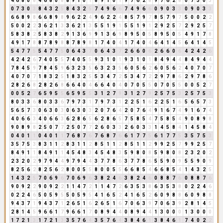
4
6
8
0
8
4
6
8
0
8
8
9
1
0
1
8
9
1
0
1
9
7
6
2
8
9
7
6
2
8
0
7
3
0
3
0
7
3
0
3
8
4
3
2
5
8
4
3
2
5
7
4
9
6
6
7
4
9
6
6
0
9
0
3
3
0
9
0
3
3
6
6
8
9
8
6
6
8
9
8
9
6
2
2
4
9
6
2
2
4
8
5
7
9
7
8
5
7
9
7
5
0
0
2
2
5
0
0
2
2
3
6
2
1
3
3
6
2
1
3
5
5
1
9
1
5
5
1
9
1
2
9
2
5
7
2
9
2
5
7
5
8
3
8
2
5
8
3
8
2
9
1
3
6
9
9
1
3
6
9
8
9
5
0
5
8
9
5
0
5
4
9
1
7
8
4
9
1
7
8
8
7
8
9
8
8
7
8
9
8
1
7
4
0
4
1
7
4
0
4
6
4
1
4
5
6
4
1
4
5
5
4
7
7
5
5
4
7
7
5
0
6
4
3
7
0
6
4
3
7
2
6
6
0
6
2
6
6
0
6
4
2
4
2
6
4
2
4
2
6
7
4
0
5
5
7
4
0
5
5
9
3
1
0
1
9
3
1
0
1
8
4
9
4
4
8
4
9
4
4
7
8
4
5
9
7
8
4
5
9
6
3
2
3
5
6
3
2
3
5
6
0
5
6
2
6
0
5
6
2
4
0
7
0
7
4
0
7
0
7
1
8
3
2
5
1
8
3
2
5
5
3
4
7
2
5
3
4
7
2
2
9
7
8
6
2
9
7
8
6
2
8
2
6
8
2
8
2
6
8
6
6
4
0
4
6
6
4
0
4
0
7
0
5
5
0
7
0
5
5
0
0
5
2
7
0
0
5
2
7
6
5
9
5
5
6
5
9
5
5
3
1
2
7
9
3
1
2
7
9
2
5
7
5
3
2
5
7
5
3
8
0
3
3
6
8
0
3
3
6
7
9
7
3
1
7
9
7
3
1
2
2
5
1
6
2
2
5
1
6
5
6
5
7
3
5
6
5
7
3
0
6
3
0
3
0
6
3
0
3
2
0
7
6
4
2
0
7
6
4
9
1
6
7
4
9
1
6
7
4
4
0
6
6
3
4
0
6
6
3
6
2
8
6
5
6
2
8
6
5
7
5
8
5
4
7
5
8
5
4
9
0
8
9
8
9
0
8
9
8
2
5
0
7
7
2
5
0
7
7
2
6
0
3
3
2
6
0
3
3
1
4
5
8
4
1
4
5
8
4
0
4
0
1
1
0
4
0
1
1
7
6
8
7
6
7
6
8
7
6
6
1
7
7
5
6
1
7
7
5
3
5
7
5
3
3
5
7
5
3
8
3
1
1
2
8
3
1
1
2
8
5
1
1
2
8
5
1
1
2
9
9
2
5
7
9
9
2
5
7
8
4
9
1
1
8
4
9
1
1
4
5
4
8
3
4
5
4
8
3
5
9
8
0
8
5
9
8
0
8
2
3
2
0
2
2
3
2
0
2
9
7
9
4
4
9
7
9
4
4
3
7
7
8
6
3
7
7
8
6
5
5
9
0
9
5
5
9
0
9
8
2
5
6
2
8
2
5
6
2
8
0
0
5
5
8
0
0
5
5
6
6
8
5
4
6
6
8
5
4
1
4
3
2
5
1
4
3
2
5
7
0
6
9
6
7
0
6
9
6
3
8
2
4
6
3
8
2
4
6
0
8
8
7
6
0
8
8
7
6
9
0
9
2
2
9
0
9
2
2
1
1
4
7
2
1
1
4
7
2
6
3
5
3
8
6
3
5
3
8
0
2
2
4
6
0
2
2
4
6
5
0
5
9
5
5
0
5
9
5
4
1
6
5
2
4
1
6
5
2
6
0
9
8
8
6
0
9
8
8
9
4
3
7
1
9
4
3
7
1
2
6
5
1
6
2
6
5
1
6
7
0
6
3
9
7
0
6
3
9
2
8
1
4
5
2
8
1
4
5
9
6
6
1
7
9
6
6
1
7
0
8
9
4
4
0
8
9
4
4
1
3
0
0
0
1
3
0
0
0
1
7
2
1
3
1
7
2
1
3
3
5
7
6
4
3
5
7
6
4
3
8
4
6
1
3
8
4
6
1
7
4
0
2
2