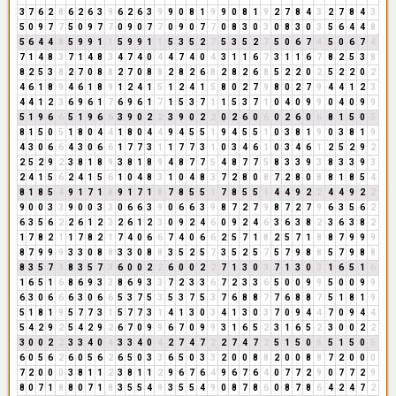
3
7
6
2
8
6
2
6
3
9
6
2
6
3
9
9
0
8
1
9
9
0
8
1
9
2
7
8
4
3
2
7
8
4
3
5
0
9
7
7
5
0
9
7
7
0
9
0
7
7
0
9
0
7
7
0
8
3
0
3
0
8
3
0
3
5
6
4
4
8
5
6
4
4
8
5
9
9
1
1
5
9
9
1
1
5
3
5
2
7
5
3
5
2
7
5
0
6
7
4
5
0
6
7
4
7
1
4
8
3
7
1
4
8
3
4
7
4
0
4
4
7
4
0
4
3
1
1
6
7
3
1
1
6
7
8
2
5
3
8
8
2
5
3
8
2
7
0
8
8
2
7
0
8
8
2
8
2
6
8
2
8
2
6
8
5
2
2
0
2
5
2
2
0
2
4
6
1
8
9
4
6
1
8
9
1
2
4
1
5
1
2
4
1
5
8
0
2
7
9
8
0
2
7
9
4
4
1
2
3
4
4
1
2
3
6
9
6
1
7
6
9
6
1
7
1
5
3
7
1
1
5
3
7
1
0
4
0
9
9
0
4
0
9
9
5
1
9
6
6
5
1
9
6
6
3
9
0
2
2
3
9
0
2
2
0
2
6
0
6
0
2
6
0
6
8
1
5
0
5
8
1
5
0
5
1
8
0
4
4
1
8
0
4
4
9
4
5
5
1
9
4
5
5
1
0
3
8
1
9
0
3
8
1
9
4
3
0
6
6
4
3
0
6
6
1
7
7
3
1
1
7
7
3
1
0
3
4
6
1
0
3
4
6
1
2
5
2
9
2
2
5
2
9
2
3
8
1
8
9
3
8
1
8
9
4
8
7
7
5
4
8
7
7
5
8
3
3
9
3
8
3
3
9
3
2
4
1
5
6
2
4
1
5
6
1
0
4
8
3
1
0
4
8
3
7
2
8
0
8
7
2
8
0
8
8
1
8
5
4
8
1
8
5
4
9
1
7
1
8
9
1
7
1
8
7
8
5
5
1
7
8
5
5
1
4
4
9
2
2
4
4
9
2
2
9
0
0
3
3
9
0
0
3
3
0
6
6
3
9
0
6
6
3
9
8
7
2
7
9
8
7
2
7
9
6
3
5
6
2
6
3
5
6
2
2
6
1
2
3
2
6
1
2
3
0
9
2
4
6
0
9
2
4
6
3
6
3
8
2
3
6
3
8
2
1
7
8
2
1
1
7
8
2
1
7
4
0
6
6
7
4
0
6
6
2
5
7
1
8
2
5
7
1
8
8
7
9
9
9
8
7
9
9
9
3
3
0
8
8
3
3
0
8
8
3
5
2
5
7
3
5
2
5
7
5
7
9
8
8
5
7
9
8
8
8
3
5
7
3
8
3
5
7
3
6
0
0
2
2
6
0
0
2
2
7
1
3
0
3
7
1
3
0
3
1
6
5
1
6
1
6
5
1
6
8
6
9
3
3
8
6
9
3
3
7
2
3
3
6
7
2
3
3
6
5
0
0
9
9
5
0
0
9
9
6
3
0
6
6
6
3
0
6
6
5
3
7
5
3
5
3
7
5
3
7
6
8
8
7
7
6
8
8
7
5
1
8
1
9
5
1
8
1
9
5
7
7
3
1
5
7
7
3
1
4
1
3
0
3
4
1
3
0
3
7
0
9
4
4
7
0
9
4
4
5
4
2
9
2
5
4
2
9
2
6
7
0
9
9
6
7
0
9
9
3
1
6
5
2
3
1
6
5
2
3
0
0
2
2
3
0
0
2
2
3
3
4
0
4
3
3
4
0
4
2
7
4
7
2
2
7
4
7
2
5
1
5
0
5
5
1
5
0
5
6
0
5
6
2
6
0
5
6
2
6
5
0
3
3
6
5
0
3
3
2
0
0
8
8
2
0
0
8
8
7
2
0
0
0
7
2
0
0
0
3
8
1
1
2
3
8
1
1
2
9
6
7
6
4
9
6
7
6
4
0
7
7
2
9
0
7
7
2
9
8
0
7
1
8
8
0
7
1
8
3
5
5
4
9
3
5
5
4
9
0
8
7
8
6
0
8
7
8
6
4
2
4
7
2