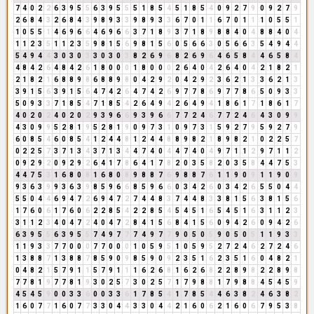
7
4
0
2
2
6
3
9
5
5
6
3
9
5
5
5
1
8
5
4
5
1
8
5
4
0
9
2
7
9
0
9
2
7
9
2
6
8
4
3
2
6
8
4
3
9
8
9
3
3
9
8
9
3
3
6
7
0
1
1
6
7
0
1
1
1
0
5
5
1
1
0
5
5
1
4
6
9
6
6
4
6
9
6
6
3
7
1
8
9
3
7
1
8
9
8
8
4
0
4
8
8
4
0
4
1
1
2
3
5
1
1
2
3
5
9
8
1
5
6
9
8
1
5
6
0
5
6
6
3
0
5
6
6
3
5
4
9
4
4
5
4
9
4
4
3
0
3
0
3
3
0
3
0
3
8
2
6
9
6
8
2
6
9
6
4
6
5
8
4
4
6
5
8
4
4
8
4
2
6
4
8
4
2
6
1
8
0
0
0
1
8
0
0
0
2
6
4
0
4
2
6
4
0
4
2
1
8
2
1
2
1
8
2
1
6
8
8
9
8
6
8
8
9
8
0
4
2
9
2
0
4
2
9
2
3
6
2
1
3
3
6
2
1
3
3
9
1
5
6
3
9
1
5
6
4
7
4
2
6
4
7
4
2
6
9
7
7
8
6
9
7
7
8
6
5
0
9
3
3
5
0
9
3
3
7
1
8
5
4
7
1
8
5
4
2
6
4
9
4
2
6
4
9
4
1
8
6
1
7
1
8
6
1
7
4
0
2
0
2
4
0
2
0
2
9
3
9
6
6
9
3
9
6
6
7
7
2
4
6
7
7
2
4
6
4
3
0
9
9
4
3
0
9
9
5
2
8
1
9
5
2
8
1
9
0
9
7
3
1
0
9
7
3
1
5
9
2
7
9
5
9
2
7
9
6
0
8
5
4
6
0
8
5
4
1
2
4
4
8
1
2
4
4
8
8
9
8
2
1
8
9
8
2
1
0
2
2
5
7
0
2
2
5
7
3
7
1
3
4
3
7
1
3
4
4
7
4
0
4
4
7
4
0
4
9
7
1
1
2
9
7
1
1
2
0
9
2
9
2
0
9
2
9
2
6
4
1
7
8
6
4
1
7
8
2
0
3
5
8
2
0
3
5
8
4
4
7
5
3
4
4
7
5
3
1
6
8
0
8
1
6
8
0
8
9
8
8
7
6
9
8
8
7
6
1
1
9
0
9
1
1
9
0
9
9
3
6
3
9
9
3
6
3
9
8
5
9
6
6
8
5
9
6
6
0
3
4
2
6
0
3
4
2
6
5
5
0
4
4
5
5
0
4
4
6
9
4
7
2
6
9
4
7
2
7
4
4
8
3
7
4
4
8
3
3
8
1
5
6
3
8
1
5
6
1
7
6
0
6
1
7
6
0
6
2
2
8
5
4
2
2
8
5
4
5
4
5
1
6
5
4
5
1
6
3
1
1
2
3
3
1
1
2
3
4
0
4
7
2
4
0
4
7
2
8
4
1
5
6
8
4
1
5
6
0
9
4
2
6
0
9
4
2
6
6
3
9
5
5
6
3
9
5
5
7
4
9
7
7
7
4
9
7
7
9
0
5
0
5
9
0
5
0
5
1
1
9
3
3
1
1
9
3
3
7
7
0
0
0
7
7
0
0
0
1
0
5
9
5
1
0
5
9
5
2
7
2
4
6
2
7
2
4
6
1
3
8
8
7
1
3
8
8
7
8
5
9
0
9
8
5
9
0
9
2
3
5
1
6
2
3
5
1
6
0
4
8
2
1
0
4
8
2
1
5
7
9
1
1
5
7
9
1
1
1
6
2
6
8
1
6
2
6
8
2
2
8
9
8
2
2
8
9
8
7
7
8
1
9
7
7
8
1
9
3
0
2
5
7
3
0
2
5
7
1
7
9
8
8
1
7
9
8
8
4
5
4
5
9
4
5
4
5
9
0
0
3
3
6
0
0
3
3
6
1
7
8
5
4
1
7
8
5
4
4
6
3
8
2
4
6
3
8
2
1
6
0
7
7
1
6
0
7
7
3
3
0
4
4
3
3
0
4
4
2
1
6
0
6
2
1
6
0
6
7
9
5
3
8