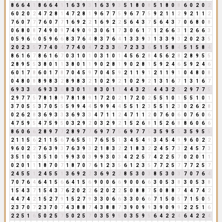
8
6
6
4
1
8
6
6
4
1
1
6
3
9
3
1
6
3
9
3
5
1
8
0
8
5
1
8
0
8
6
0
2
0
2
6
0
2
0
2
4
7
2
8
1
4
7
2
8
1
9
6
7
7
5
9
6
7
7
5
9
2
1
1
2
9
2
1
1
2
7
6
0
7
7
7
6
0
7
7
1
6
9
2
2
1
6
9
2
2
5
6
4
3
7
5
6
4
3
7
0
6
8
0
8
0
6
8
0
8
7
4
9
0
9
7
4
9
0
9
3
0
6
1
7
3
0
6
1
7
1
2
6
6
3
1
2
6
6
3
0
5
9
6
6
0
5
9
6
6
8
3
7
6
4
8
3
7
6
4
1
3
3
9
3
1
3
3
9
3
2
0
2
3
5
2
0
2
3
5
7
7
4
0
4
7
7
4
0
4
7
2
3
3
6
7
2
3
3
6
5
1
5
8
4
5
1
5
8
4
8
6
1
6
7
8
6
1
6
7
0
3
1
0
1
0
3
1
0
1
4
5
6
2
8
4
5
6
2
8
2
8
9
5
5
2
8
9
5
5
3
8
0
1
1
3
8
0
1
1
9
0
2
8
1
9
0
2
8
1
5
9
2
4
6
5
9
2
4
6
6
0
1
7
8
6
0
1
7
8
7
0
4
5
9
7
0
4
5
9
2
1
1
9
1
2
1
1
9
1
0
4
8
0
8
0
4
8
0
8
8
9
8
3
2
8
9
8
3
2
1
0
2
9
2
1
0
2
9
2
1
3
1
6
7
1
3
1
6
7
6
9
3
3
6
6
9
3
3
6
8
3
0
1
1
8
3
0
1
1
4
4
3
2
5
4
4
3
2
5
2
9
7
7
5
2
9
7
7
5
7
8
1
8
9
7
8
1
8
9
1
7
2
0
2
1
7
2
0
2
5
5
1
0
1
5
5
1
0
1
3
7
0
5
5
3
7
0
5
5
5
9
9
4
4
5
9
9
4
4
5
5
1
2
3
5
5
1
2
3
0
2
6
2
8
0
2
6
2
8
3
6
9
3
3
3
6
9
3
3
4
7
1
1
2
4
7
1
1
2
0
7
6
0
6
0
7
6
0
6
4
7
5
9
5
4
7
5
9
5
0
3
2
9
2
0
3
2
9
2
1
5
2
6
8
1
5
2
6
8
8
6
0
6
6
8
6
0
6
6
2
8
9
7
7
2
8
9
7
7
6
9
7
7
5
6
9
7
7
5
3
5
9
5
5
3
5
9
5
5
2
1
1
5
6
2
1
1
5
6
7
6
5
5
1
7
6
5
5
1
3
4
5
4
9
3
4
5
4
9
9
6
0
2
2
9
6
0
2
2
7
6
3
9
3
7
6
3
9
3
2
1
8
3
2
2
1
8
3
2
2
4
5
7
3
2
4
5
7
3
3
5
1
0
1
3
5
1
0
1
9
9
3
0
3
9
9
3
0
3
4
2
2
5
7
4
2
2
5
7
0
2
0
1
1
0
2
0
1
1
1
8
7
0
7
1
8
7
0
7
6
1
2
3
5
6
1
2
3
5
7
7
2
5
7
7
7
2
5
7
2
4
5
5
1
2
4
5
5
1
3
6
9
2
2
3
6
9
2
2
8
5
3
0
3
8
5
3
0
3
7
0
7
6
4
7
0
7
6
4
6
4
1
5
6
6
4
1
5
6
9
0
0
6
6
9
0
0
6
6
3
0
5
3
8
3
0
5
3
8
1
5
4
3
7
1
5
4
3
7
6
2
0
2
2
6
2
0
2
2
5
0
8
8
7
5
0
8
8
7
4
4
7
4
2
4
4
7
4
2
1
5
2
7
9
1
5
2
7
9
3
3
0
6
6
3
3
0
6
6
7
1
5
0
5
7
1
5
0
5
2
3
7
0
7
2
3
7
0
7
4
3
8
8
7
4
3
8
8
7
3
9
0
9
9
3
9
0
9
9
2
2
5
1
6
2
2
5
1
6
5
0
2
5
7
5
0
2
5
7
0
3
5
9
5
0
3
5
9
5
6
4
2
2
4
6
4
2
2
4