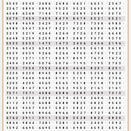
0
5
4
0
4
0
5
4
0
4
2
6
8
6
5
2
6
8
6
5
6
6
3
1
4
6
6
3
1
4
2
3
6
7
4
2
3
6
7
4
0
8
9
0
9
0
8
9
0
9
9
5
2
5
7
9
5
2
5
7
5
6
9
0
9
5
6
9
0
9
6
3
6
8
5
6
3
6
8
5
7
1
4
4
8
7
1
4
4
8
2
5
8
9
8
2
5
8
9
8
3
0
7
0
7
3
0
7
0
7
7
4
5
9
5
7
4
5
9
5
8
4
7
9
7
8
4
7
9
7
0
5
2
1
3
0
5
2
1
3
9
6
9
8
8
9
6
9
8
8
3
4
2
9
2
3
4
2
9
2
7
3
0
8
8
7
3
0
8
8
6
9
8
0
8
6
9
8
0
8
5
0
4
7
2
5
0
4
7
2
8
2
2
1
3
8
2
2
1
3
6
3
8
0
8
6
3
8
0
8
3
2
1
9
1
3
2
1
9
1
4
2
6
4
1
4
2
6
4
1
2
7
2
6
8
2
7
2
6
8
6
6
4
8
3
6
6
4
8
3
5
2
5
9
5
5
2
5
9
5
3
8
8
7
6
3
8
8
7
6
9
3
7
0
7
9
3
7
0
7
5
0
3
3
6
5
0
3
3
6
1
4
7
3
1
1
4
7
3
1
2
4
0
6
6
2
4
0
6
6
2
1
9
6
6
2
1
9
6
6
6
3
4
3
7
6
3
4
3
7
4
8
0
5
5
4
8
0
5
5
5
6
1
8
9
5
6
1
8
9
0
0
3
9
3
0
0
3
9
3
9
2
6
6
3
9
2
6
6
3
4
7
0
0
0
4
7
0
0
0
7
9
2
2
4
7
9
2
2
4
1
3
7
1
8
1
3
7
1
8
8
0
9
7
7
8
0
9
7
7
7
6
7
4
2
7
6
7
4
2
2
4
0
4
4
2
4
0
4
4
5
0
7
6
4
5
0
7
6
4
7
1
9
5
5
7
1
9
5
5
3
7
0
3
3
3
7
0
3
3
7
5
5
0
5
7
5
5
0
5
4
6
4
5
9
4
6
4
5
9
8
2
5
1
6
8
2
5
1
6
0
2
3
0
3
0
2
3
0
3
8
9
4
3
7
8
9
4
3
7
5
2
5
8
4
5
2
5
8
4
2
6
0
2
2
2
6
0
2
2
9
6
4
0
4
9
6
4
0
4
3
1
0
1
1
3
1
0
1
1
2
7
0
6
6
2
7
0
6
6
4
2
0
5
5
4
2
0
5
5
4
5
6
5
2
4
5
6
5
2
9
5
1
8
9
9
5
1
8
9
7
3
2
0
2
7
3
2
0
2
8
1
4
7
2
8
1
4
7
2
9
5
5
2
7
9
5
5
2
7
2
1
6
1
7
2
1
6
1
7
7
5
7
1
8
7
5
7
1
8
4
0
8
6
5
4
0
8
6
5
2
5
8
9
8
2
5
8
9
8
7
3
1
3
4
7
3
1
3
4
5
2
3
0
3
5
2
3
0
3
4
3
7
4
2
4
3
7
4
2
2
6
0
6
6
2
6
0
6
6
4
1
1
2
3
4
1
1
2
3
6
0
8
8
7
6
0
8
8
7
0
8
2
5
7
0
8
2
5
7
9
5
4
3
7
9
5
4
3
7
9
3
0
7
7
9
3
0
7
7
5
8
2
1
3
5
8
2
1
3
2
0
4
0
4
2
0
4
0
4
0
9
9
5
5
0
9
9
5
5
8
9
6
6
3
8
9
6
6
3
8
7
2
7
9
8
7
2
7
9
6
7
6
2
8
6
7
6
2
8
3
9
1
1
2
3
9
1
1
2
3
5
2
8
1
3
5
2
8
1
0
8
2
0
2
0
8
2
0
2
9
8
4
4
8
9
8
4
4
8
7
2
8
1
9
7
2
8
1
9
2
4
0
9
9
2
4
0
9
9
1
5
9
2
2
1
5
9
2
2
6
6
9
5
5
6
6
9
5
5
0
9
8
0
8
0
9
8
0
8
4
5
9
2
2
4
5
9
2
2