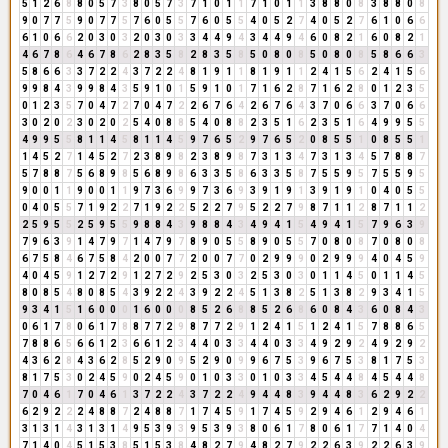
5
1
2
6
8
8
0
5
7
3
8
0
5
7
3
7
1
0
1
1
7
1
0
1
1
3
8
8
0
8
3
8
8
0
8
9
0
7
7
5
9
0
7
7
5
7
6
0
5
5
7
6
0
5
5
4
0
5
2
7
4
0
5
2
7
6
1
0
6
6
6
1
0
6
6
2
0
3
0
3
2
0
3
0
3
3
4
4
9
4
3
4
4
9
4
6
0
8
2
1
6
0
8
2
1
4
6
7
8
6
4
6
7
8
6
2
8
3
5
8
2
8
3
5
8
5
0
8
0
8
5
0
8
0
8
5
8
6
6
3
5
8
6
6
3
3
7
2
2
4
3
7
2
2
4
8
1
9
1
1
8
1
9
1
1
2
4
1
5
6
2
4
1
5
6
9
9
8
4
3
9
9
8
4
3
5
9
1
0
1
5
9
1
0
1
7
1
6
2
8
7
1
6
2
8
0
1
2
3
5
0
1
2
3
5
7
0
4
7
2
7
0
4
7
2
2
6
7
6
4
2
6
7
6
4
3
7
0
6
6
3
7
0
6
6
3
0
2
0
2
3
0
2
0
2
5
4
0
8
8
5
4
0
8
8
2
3
5
1
6
2
3
5
1
6
4
9
9
5
5
4
9
9
5
5
8
1
1
4
5
8
1
1
4
5
9
7
6
5
2
9
7
6
5
2
0
8
5
5
1
0
8
5
5
1
1
4
5
2
7
1
4
5
2
7
2
3
8
9
8
2
3
8
9
8
7
3
1
3
4
7
3
1
3
4
5
7
8
8
7
5
7
8
8
7
5
6
8
9
8
5
6
8
9
8
6
3
3
5
8
6
3
3
5
8
7
5
5
9
5
7
5
5
9
5
9
0
0
1
1
9
0
0
1
1
9
7
3
6
9
9
7
3
6
9
3
9
1
9
1
3
9
1
9
1
0
4
0
5
5
0
4
0
5
5
7
1
9
2
2
7
1
9
2
2
5
2
2
7
9
5
2
2
7
9
8
7
1
1
2
8
7
1
1
2
2
5
9
5
5
2
5
9
5
5
9
8
8
4
3
9
8
8
4
3
4
9
4
1
5
4
9
4
1
5
7
9
6
3
9
7
9
6
3
9
1
4
7
9
7
1
4
7
9
7
8
9
0
5
5
8
9
0
5
5
7
0
8
0
8
7
0
8
0
8
6
7
5
8
4
6
7
5
8
4
2
0
0
7
7
2
0
0
7
7
0
2
9
9
9
0
2
9
9
9
4
0
4
5
9
4
0
4
5
9
1
2
7
2
9
1
2
7
2
9
2
5
3
0
3
2
5
3
0
3
0
1
1
4
5
0
1
1
4
5
8
0
8
5
4
8
0
8
5
4
3
9
2
2
4
3
9
2
2
4
5
1
3
8
2
5
1
3
8
2
9
3
4
1
5
9
3
4
1
5
1
6
0
0
0
1
6
0
0
0
8
5
2
6
8
8
5
2
6
8
6
0
8
4
3
6
0
8
4
3
0
6
1
7
8
0
6
1
7
8
8
7
7
2
9
8
7
7
2
9
1
2
4
1
5
1
2
4
1
5
7
8
8
6
5
7
8
8
6
5
6
6
1
2
3
6
6
1
2
3
4
4
0
3
3
4
4
0
3
3
4
9
2
9
2
4
9
2
9
2
4
3
6
2
8
4
3
6
2
8
5
2
9
0
9
5
2
9
0
9
9
6
7
5
3
9
6
7
5
3
8
1
7
5
3
8
1
7
5
3
0
2
4
5
9
0
2
4
5
9
0
1
0
3
3
0
1
0
3
3
4
5
4
4
8
4
5
4
4
8
7
0
4
6
1
7
0
4
6
1
3
7
2
2
4
3
7
2
2
4
9
4
4
8
3
9
4
4
8
3
6
2
9
2
2
6
2
9
2
2
2
4
8
8
7
2
4
8
8
7
1
7
4
5
9
1
7
4
5
9
2
9
4
6
1
2
9
4
6
1
3
1
3
1
4
3
1
3
1
4
9
5
3
9
3
9
5
3
9
3
8
0
6
1
7
8
0
6
1
7
7
1
4
0
4
7
1
4
0
4
5
1
5
3
8
5
1
5
3
8
4
8
2
7
9
4
8
2
7
9
2
2
6
3
9
2
2
6
3
9