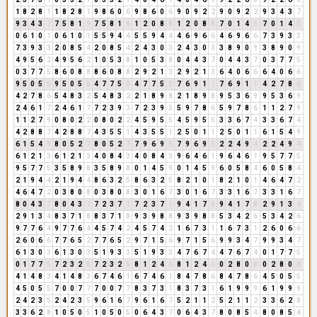
1
8
2
8
1
1
8
2
8
1
9
8
6
0
6
9
8
6
0
6
9
0
9
2
2
9
0
9
2
2
9
3
4
3
7
9
3
4
3
7
7
5
8
1
9
7
5
8
1
9
1
2
0
8
8
1
2
0
8
8
7
0
1
4
5
7
0
1
4
5
0
6
1
0
1
0
6
1
0
1
5
5
9
4
4
5
5
9
4
4
4
6
9
6
6
4
6
9
6
6
7
3
9
3
3
7
3
9
3
3
2
0
8
5
4
2
0
8
5
4
2
4
3
0
3
2
4
3
0
3
3
8
9
0
9
3
8
9
0
9
4
9
5
6
2
4
9
5
6
2
1
0
5
3
8
1
0
5
3
8
0
4
4
3
7
0
4
4
3
7
0
3
7
7
5
0
3
7
7
5
8
6
0
8
8
8
6
0
8
8
2
9
2
1
3
2
9
2
1
3
6
4
0
6
6
6
4
0
6
6
9
5
0
5
5
9
5
0
5
5
4
7
7
5
3
4
7
7
5
3
7
6
9
1
1
7
6
9
1
1
4
2
7
8
6
4
2
7
8
6
5
4
8
3
2
5
4
8
3
2
2
1
8
9
8
2
1
8
9
8
9
5
3
6
9
9
5
3
6
9
2
4
6
1
7
2
4
6
1
7
7
2
3
9
3
7
2
3
9
3
5
9
7
8
6
5
9
7
8
6
1
1
2
7
9
1
1
2
7
9
0
8
0
2
2
0
8
0
2
2
4
5
9
5
5
4
5
9
5
5
3
3
6
7
4
3
3
6
7
4
4
2
8
8
7
4
2
8
8
7
4
3
5
5
1
4
3
5
5
1
2
5
0
1
1
2
5
0
1
1
6
1
5
4
9
6
1
5
4
9
8
0
5
2
7
8
0
5
2
7
7
9
6
9
6
7
9
6
9
6
2
2
4
9
4
2
2
4
9
4
6
1
2
1
3
6
1
2
1
3
4
0
8
4
3
4
0
8
4
3
9
6
4
6
1
9
6
4
6
1
9
5
7
7
5
9
5
7
7
5
3
5
8
9
8
3
5
8
9
8
0
1
4
5
9
0
1
4
5
9
6
0
5
8
4
6
0
5
8
4
2
1
9
4
4
2
1
9
4
4
8
6
3
2
5
8
6
3
2
5
8
2
1
0
1
8
2
1
0
1
4
6
4
7
2
4
6
4
7
2
0
3
8
0
8
0
3
8
0
8
3
0
1
6
7
3
0
1
6
7
3
3
1
6
7
3
3
1
6
7
8
0
4
3
7
8
0
4
3
7
7
2
3
7
1
7
2
3
7
1
9
4
1
7
8
9
4
1
7
8
2
9
1
3
4
2
9
1
3
4
8
3
7
1
8
8
3
7
1
8
9
3
9
8
8
9
3
9
8
8
5
3
4
2
6
5
3
4
2
6
9
7
7
6
4
9
7
7
6
4
4
5
7
4
2
4
5
7
4
2
1
6
7
3
1
1
6
7
3
1
2
6
0
6
6
2
6
0
6
6
7
7
6
5
2
7
7
6
5
2
9
7
1
5
6
9
7
1
5
6
9
9
3
4
7
9
9
3
4
7
6
1
3
0
3
6
1
3
0
3
5
1
9
3
3
5
1
9
3
3
4
7
6
7
4
4
7
6
7
4
0
1
7
7
5
0
1
7
7
5
7
2
3
2
5
7
2
3
2
5
8
1
2
4
6
8
1
2
4
6
0
2
8
0
8
0
2
8
0
8
4
1
4
8
3
4
1
4
8
3
6
7
4
6
1
6
7
4
6
1
8
4
7
8
6
8
4
7
8
6
4
5
0
5
5
4
5
0
5
5
7
0
0
7
7
7
0
0
7
7
8
3
7
3
1
8
3
7
3
1
6
1
9
9
9
6
1
9
9
9
2
4
2
3
5
2
4
2
3
5
9
6
1
6
7
9
6
1
6
7
5
2
1
1
2
5
2
1
1
2
3
3
6
2
8
3
3
6
2
8
1
0
5
0
5
1
0
5
0
5
0
6
4
3
7
0
6
4
3
7
8
0
8
5
4
8
0
8
5
4