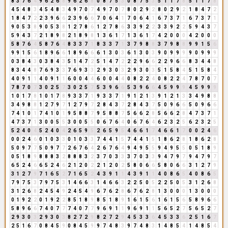
8
3
7
6
4
9
6
2
6
8
9
6
2
6
8
0
8
7
5
3
0
8
7
5
3
5
1
1
7
8
5
1
1
7
8
4
5
4
8
3
4
5
4
8
3
4
9
7
0
7
4
9
7
0
7
8
0
2
9
2
8
0
2
9
2
1
8
4
7
2
1
8
4
7
2
2
3
9
6
6
2
3
9
6
6
7
0
6
4
1
7
0
6
4
1
6
7
3
7
1
6
7
3
7
1
9
0
5
3
8
9
0
5
3
8
1
2
7
8
6
1
2
7
8
6
3
3
9
2
2
3
3
9
2
2
5
9
4
3
7
5
9
4
3
7
2
1
8
9
8
2
1
8
9
8
1
3
6
1
7
1
3
6
1
7
4
2
0
0
0
4
2
0
0
0
5
8
7
6
4
5
8
7
6
4
8
3
3
7
1
8
3
3
7
1
3
7
9
8
8
3
7
9
8
8
9
9
1
5
6
9
9
1
5
6
1
8
9
6
6
1
8
9
6
6
6
1
3
0
3
6
1
3
0
3
9
0
9
9
9
9
0
9
9
9
0
3
8
4
3
0
3
8
4
3
5
1
4
7
2
5
1
4
7
2
2
2
9
6
6
2
2
9
6
6
8
3
4
4
8
8
3
4
4
8
7
6
9
3
3
7
6
9
3
3
2
9
3
0
3
2
9
3
0
3
5
1
5
8
4
5
1
5
8
4
4
0
9
1
1
4
0
9
1
1
6
0
0
4
4
6
0
0
4
4
0
8
2
2
4
0
8
2
2
4
7
8
7
0
7
7
8
7
0
7
3
0
2
5
7
3
0
2
5
7
5
3
9
6
6
5
3
9
6
6
4
5
9
9
9
4
5
9
9
9
1
0
1
7
8
1
0
1
7
8
9
3
3
7
1
9
3
3
7
1
9
1
2
1
3
9
1
2
1
3
3
4
9
8
8
3
4
9
8
8
1
2
7
9
7
1
2
7
9
7
2
8
4
3
7
2
8
4
3
7
5
0
9
6
6
5
0
9
6
6
7
4
1
0
1
7
4
1
0
1
9
5
8
8
7
9
5
8
8
7
5
6
6
2
8
5
6
6
2
8
4
7
3
7
1
4
7
3
7
1
3
0
0
5
5
3
0
0
5
5
0
6
7
6
4
0
6
7
6
4
6
2
3
2
5
6
2
3
2
5
5
2
4
0
4
5
2
4
0
4
2
6
5
9
5
2
6
5
9
5
4
6
6
1
7
4
6
6
1
7
0
0
2
4
6
0
0
2
4
6
0
1
0
3
3
0
1
0
3
3
7
4
4
1
5
7
4
4
1
5
1
8
6
2
8
1
8
6
2
8
5
0
9
7
7
5
0
9
7
7
2
6
7
6
4
2
6
7
6
4
9
4
9
5
5
9
4
9
5
5
0
5
1
8
9
0
5
1
8
9
8
8
8
3
2
8
8
8
3
2
3
7
0
3
3
3
7
0
3
3
9
4
7
9
7
9
4
7
9
7
6
5
2
4
6
6
5
2
4
6
2
1
2
0
2
2
1
2
0
2
5
8
0
6
6
5
8
0
6
6
3
1
2
7
9
3
1
2
7
9
7
1
6
5
2
7
1
6
5
2
4
3
9
1
1
4
3
9
1
1
4
0
8
6
5
4
0
8
6
5
7
9
7
5
3
7
9
7
5
3
1
4
6
6
3
1
4
6
6
3
2
2
5
0
5
2
2
5
0
5
3
1
2
6
8
3
1
2
6
8
2
4
5
4
9
2
4
5
4
9
6
7
6
2
8
6
7
6
2
8
1
3
0
0
0
1
3
0
0
0
0
1
9
2
2
0
1
9
2
2
8
5
1
8
9
8
5
1
8
9
1
6
1
5
6
1
6
1
5
6
5
8
9
6
6
5
8
9
6
6
7
4
0
7
7
7
4
0
7
7
9
6
9
1
1
9
6
9
1
1
5
6
5
2
7
5
6
5
2
7
2
9
3
0
3
2
9
3
0
3
8
2
7
2
9
8
2
7
2
9
4
5
3
3
6
4
5
3
3
6
2
5
1
6
7
2
5
1
6
7
0
8
4
5
9
0
8
4
5
9
9
7
4
8
3
9
7
4
8
3
1
4
8
5
4
1
4
8
5
4