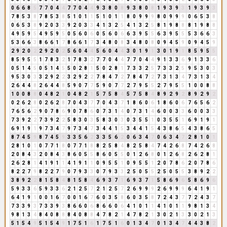
0
6
6
8
5
7
7
0
4
4
7
7
0
4
4
9
3
8
0
8
9
3
8
0
8
1
9
3
9
3
1
9
3
9
3
7
8
5
3
8
7
8
5
3
8
5
1
0
1
1
5
1
0
1
1
8
0
9
9
9
8
0
9
9
9
0
6
5
3
8
0
6
5
3
8
9
2
0
3
3
9
2
0
3
3
4
1
3
2
5
4
1
3
2
5
8
1
9
8
8
8
1
9
8
8
4
9
5
9
5
4
9
5
9
5
0
5
6
0
6
0
5
6
0
6
6
3
9
5
5
6
3
9
5
5
5
3
6
6
3
5
3
6
6
3
8
6
6
1
7
8
6
6
1
7
3
4
8
0
8
3
4
8
0
8
0
9
4
5
9
0
9
4
5
9
2
9
2
0
2
2
9
2
0
2
5
6
0
4
4
5
6
0
4
4
3
0
1
9
1
3
0
1
9
1
8
5
9
5
5
8
5
9
5
5
1
7
8
3
2
1
7
8
3
2
7
7
0
4
4
7
7
0
4
4
9
1
3
3
6
9
1
3
3
6
0
5
1
4
5
0
5
1
4
5
5
0
2
8
1
5
0
2
8
1
7
3
3
2
5
7
3
3
2
5
9
5
3
0
3
9
5
3
0
3
3
2
9
2
2
3
2
9
2
2
7
8
4
7
2
7
8
4
7
2
7
3
1
3
4
7
3
1
3
4
2
6
4
4
8
2
6
4
4
8
5
9
0
7
7
5
9
0
7
7
2
7
9
5
5
2
7
9
5
5
1
0
0
8
8
1
0
0
8
8
0
4
8
2
1
0
4
8
2
1
5
7
5
8
4
5
7
5
8
4
8
9
2
9
2
8
9
2
9
2
0
2
6
2
8
0
2
6
2
8
7
0
4
3
7
7
0
4
3
7
1
8
6
0
6
1
8
6
0
6
7
6
5
6
2
7
6
5
6
2
9
0
7
8
6
9
0
7
8
6
0
7
3
1
4
0
7
3
1
4
6
0
0
3
3
6
0
0
3
3
7
3
9
2
2
7
3
9
2
2
5
8
3
0
3
5
8
3
0
3
0
3
5
5
1
0
3
5
5
1
6
9
1
9
1
6
9
1
9
1
9
7
3
4
7
9
7
3
4
7
3
4
4
1
5
3
4
4
1
5
4
3
8
6
5
4
3
8
6
5
8
7
4
5
9
8
7
4
5
9
3
3
5
6
2
3
3
5
6
2
0
6
3
4
7
0
6
3
4
7
2
8
1
0
1
2
8
1
0
1
0
7
7
1
8
0
7
7
1
8
8
2
5
8
4
8
2
5
8
4
7
4
2
6
8
7
4
2
6
8
2
0
8
4
3
2
0
8
4
3
8
6
0
5
5
8
6
0
5
5
0
1
2
6
8
0
1
2
6
8
2
6
2
8
1
2
6
2
8
1
4
1
9
1
1
4
1
9
1
1
0
9
5
5
1
0
9
5
5
1
2
0
7
8
6
2
0
7
8
6
8
2
2
7
9
8
2
2
7
9
0
7
9
3
3
0
7
9
3
3
2
5
0
5
5
2
5
0
5
5
3
8
9
2
2
3
8
9
2
2
8
1
5
8
4
8
1
5
8
4
6
9
3
7
1
6
9
3
7
1
5
8
6
9
6
5
8
6
9
6
5
9
3
3
6
5
9
3
3
6
2
1
2
5
7
2
1
2
5
7
2
6
9
9
9
2
6
9
9
9
6
4
1
9
1
6
4
1
9
1
0
0
1
6
7
0
0
1
6
7
6
0
3
5
8
6
0
3
5
8
7
2
4
3
7
7
2
4
3
7
7
3
3
9
3
7
3
3
9
3
8
6
6
0
6
8
6
6
0
6
4
1
0
1
1
4
1
0
1
1
9
8
1
3
4
9
8
1
3
4
8
4
0
8
8
8
4
0
8
8
4
7
8
2
1
4
7
8
2
1
3
0
2
1
3
3
0
2
1
3
5
1
5
4
9
5
1
5
4
9
1
7
5
1
6
1
7
5
1
6
0
1
3
4
7
0
1
3
4
7
4
4
3
8
2