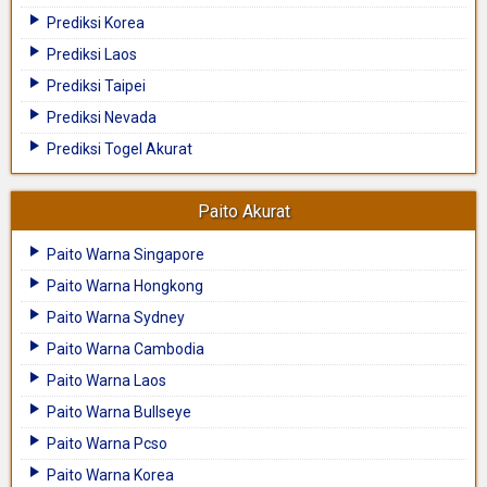
Prediksi Korea
Prediksi Laos
Prediksi Taipei
Prediksi Nevada
Prediksi Togel Akurat
Paito Akurat
Paito Warna Singapore
Paito Warna Hongkong
Paito Warna Sydney
Paito Warna Cambodia
Paito Warna Laos
Paito Warna Bullseye
Paito Warna Pcso
Paito Warna Korea