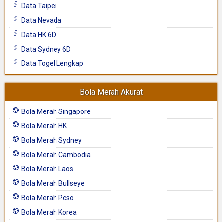
Data Taipei
Data Nevada
Data HK 6D
Data Sydney 6D
Data Togel Lengkap
Bola Merah Akurat
Bola Merah Singapore
Bola Merah HK
Bola Merah Sydney
Bola Merah Cambodia
Bola Merah Laos
Bola Merah Bullseye
Bola Merah Pcso
Bola Merah Korea