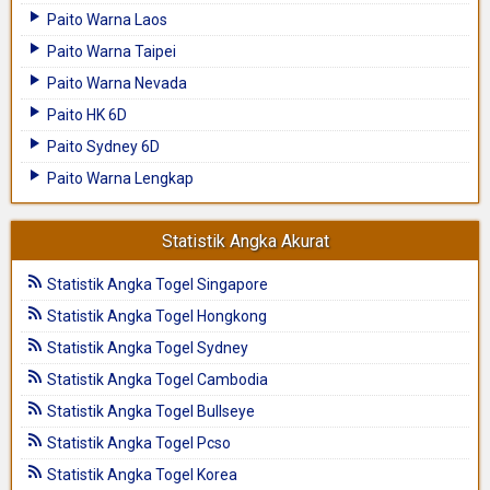
Paito Warna Laos
Paito Warna Taipei
Paito Warna Nevada
Paito HK 6D
Paito Sydney 6D
Paito Warna Lengkap
Statistik Angka Akurat
Statistik Angka Togel Singapore
Statistik Angka Togel Hongkong
Statistik Angka Togel Sydney
Statistik Angka Togel Cambodia
Statistik Angka Togel Bullseye
Statistik Angka Togel Pcso
Statistik Angka Togel Korea