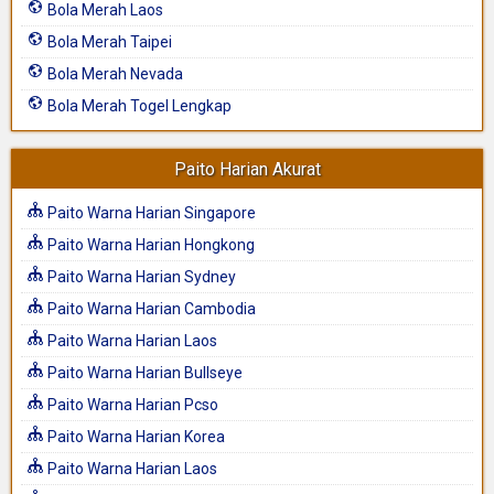
Bola Merah Laos
Bola Merah Taipei
Bola Merah Nevada
Bola Merah Togel Lengkap
Paito Harian Akurat
Paito Warna Harian Singapore
Paito Warna Harian Hongkong
Paito Warna Harian Sydney
Paito Warna Harian Cambodia
Paito Warna Harian Laos
Paito Warna Harian Bullseye
Paito Warna Harian Pcso
Paito Warna Harian Korea
Paito Warna Harian Laos