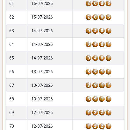
61
15-07-2026
2
0
0
6
62
15-07-2026
2
0
0
6
63
14-07-2026
0
4
0
1
64
14-07-2026
0
4
0
1
65
14-07-2026
0
4
0
1
66
13-07-2026
8
9
1
1
67
13-07-2026
8
9
1
1
68
13-07-2026
8
9
1
1
69
12-07-2026
1
2
2
1
70
12-07-2026
1
2
2
1