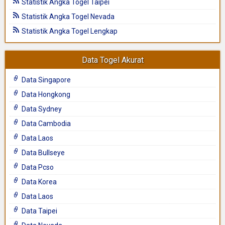
Statistik Angka Togel Taipei
Statistik Angka Togel Nevada
Statistik Angka Togel Lengkap
Data Togel Akurat
Data Singapore
Data Hongkong
Data Sydney
Data Cambodia
Data Laos
Data Bullseye
Data Pcso
Data Korea
Data Laos
Data Taipei