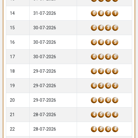
14
31-07-2026
0
8
7
1
15
30-07-2026
0
8
3
5
16
30-07-2026
0
8
3
5
17
30-07-2026
0
8
3
5
18
29-07-2026
6
3
0
3
19
29-07-2026
6
3
0
3
20
29-07-2026
6
3
0
3
21
28-07-2026
4
5
0
4
22
28-07-2026
4
5
0
4