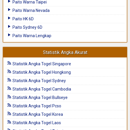
Paito Warna Taipei
Paito Warna Nevada
Paito HK 6D
Paito Sydney 6D
Paito Warna Lengkap
Statistik Angka Akurat
Statistik Angka Togel Singapore
Statistik Angka Togel Hongkong
Statistik Angka Togel Sydney
Statistik Angka Togel Cambodia
Statistik Angka Togel Bullseye
Statistik Angka Togel Pcso
Statistik Angka Togel Korea
Statistik Angka Togel Laos