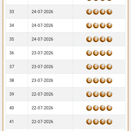
33
24-07-2026
4
0
4
1
34
24-07-2026
4
0
4
1
35
24-07-2026
4
0
4
1
36
23-07-2026
0
5
0
9
37
23-07-2026
0
5
0
9
38
23-07-2026
0
5
0
9
39
22-07-2026
6
0
1
6
40
22-07-2026
6
0
1
6
41
22-07-2026
6
0
1
6