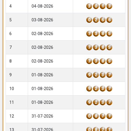
4
04-08-2026
3
0
1
3
5
03-08-2026
0
2
6
6
6
02-08-2026
7
3
8
5
7
02-08-2026
7
3
8
5
8
02-08-2026
7
3
8
5
9
01-08-2026
9
2
3
7
10
01-08-2026
9
2
3
7
11
01-08-2026
9
2
3
7
12
31-07-2026
0
8
7
1
13
31-07-2026
0
8
7
1