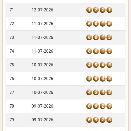
71
12-07-2026
1
2
2
1
72
11-07-2026
6
0
1
5
73
11-07-2026
6
0
1
5
74
11-07-2026
6
0
1
5
75
10-07-2026
4
5
4
8
76
10-07-2026
4
5
4
8
77
10-07-2026
4
5
4
8
78
09-07-2026
6
9
2
8
79
09-07-2026
6
9
2
8