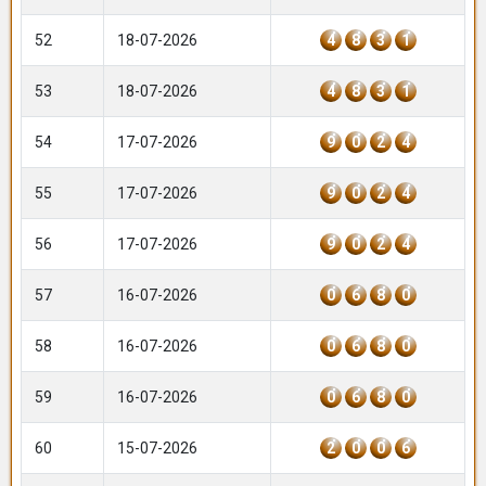
52
18-07-2026
4
8
3
1
53
18-07-2026
4
8
3
1
54
17-07-2026
9
0
2
4
55
17-07-2026
9
0
2
4
56
17-07-2026
9
0
2
4
57
16-07-2026
0
6
8
0
58
16-07-2026
0
6
8
0
59
16-07-2026
0
6
8
0
60
15-07-2026
2
0
0
6