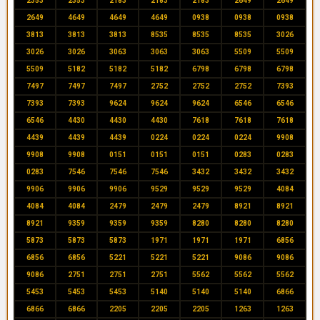
2353
2353
2183
2183
2183
2649
2649
2649
4649
4649
4649
0938
0938
0938
3813
3813
3813
8535
8535
8535
3026
3026
3026
3063
3063
3063
5509
5509
5509
5182
5182
5182
6798
6798
6798
7497
7497
7497
2752
2752
2752
7393
7393
7393
9624
9624
9624
6546
6546
6546
4430
4430
4430
7618
7618
7618
4439
4439
4439
0224
0224
0224
9908
9908
9908
0151
0151
0151
0283
0283
0283
7546
7546
7546
3432
3432
3432
9906
9906
9906
9529
9529
9529
4084
4084
4084
2479
2479
2479
8921
8921
8921
9359
9359
9359
8280
8280
8280
5873
5873
5873
1971
1971
1971
6856
6856
6856
5221
5221
5221
9086
9086
9086
2751
2751
2751
5562
5562
5562
5453
5453
5453
5140
5140
5140
6866
6866
6866
2205
2205
2205
1263
1263