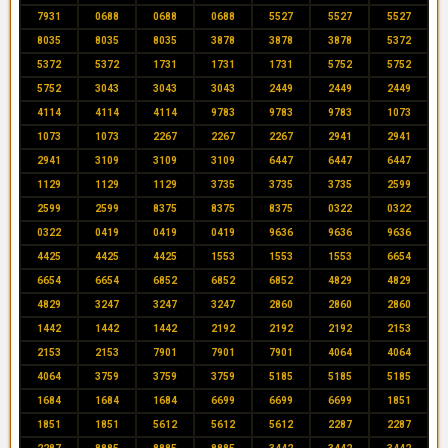
7931
0688
0688
0688
5527
5527
5527
8035
8035
8035
3878
3878
3878
5372
5372
5372
1731
1731
1731
5752
5752
5752
3043
3043
3043
2449
2449
2449
4114
4114
4114
9783
9783
9783
1073
1073
1073
2267
2267
2267
2941
2941
2941
3109
3109
3109
6447
6447
6447
1129
1129
1129
3735
3735
3735
2599
2599
2599
8375
8375
8375
0322
0322
0322
0419
0419
0419
9636
9636
9636
4425
4425
4425
1553
1553
1553
6654
6654
6654
6852
6852
6852
4829
4829
4829
3247
3247
3247
2860
2860
2860
1442
1442
1442
2192
2192
2192
2153
2153
2153
7901
7901
7901
4064
4064
4064
3759
3759
3759
5185
5185
5185
1684
1684
1684
6699
6699
6699
1851
1851
1851
5612
5612
5612
2287
2287