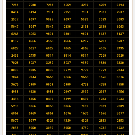
7288
7288
7288
4259
4259
4259
0494
0494
0494
7951
7951
7951
2537
2537
2537
9097
9097
9097
5083
5083
5083
5047
5047
5047
2138
2138
2138
6263
6263
6263
9801
9801
9801
8137
8137
8137
4566
4566
4566
6207
6207
6207
6027
6027
6027
4065
4065
4065
2435
2435
2435
8514
8514
8514
7028
7028
7028
3237
3237
3237
9330
9330
9330
8005
8005
8005
9779
9779
9779
7844
7844
7844
9666
9666
9666
3676
3676
3676
0909
0909
0909
4758
4758
4758
4938
4938
4938
2997
2997
2997
4456
4456
4456
8499
8499
8499
5233
5233
5233
8066
8066
8066
7089
7089
7089
6969
6969
6969
1676
1676
1676
5077
5077
5077
4329
4329
4329
2853
2853
2853
3050
3050
3050
4732
4732
4732