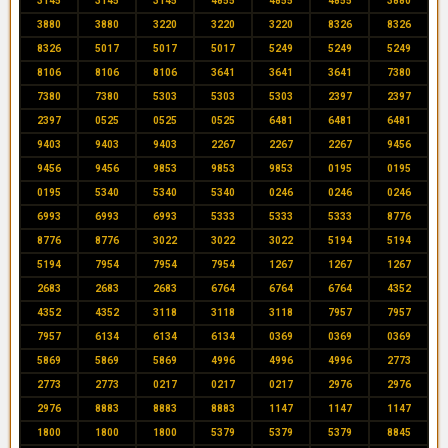
3145
3145
3145
4855
4855
4855
3880
3880
3880
3220
3220
3220
8326
8326
8326
5017
5017
5017
5249
5249
5249
8106
8106
8106
3641
3641
3641
7380
7380
7380
5303
5303
5303
2397
2397
2397
0525
0525
0525
6481
6481
6481
9403
9403
9403
2267
2267
2267
9456
9456
9456
9853
9853
9853
0195
0195
0195
5340
5340
5340
0246
0246
0246
6993
6993
6993
5333
5333
5333
8776
8776
8776
3022
3022
3022
5194
5194
5194
7954
7954
7954
1267
1267
1267
2683
2683
2683
6764
6764
6764
4352
4352
4352
3118
3118
3118
7957
7957
7957
6134
6134
6134
0369
0369
0369
5869
5869
5869
4996
4996
4996
2773
2773
2773
0217
0217
0217
2976
2976
2976
8883
8883
8883
1147
1147
1147
1800
1800
1800
5379
5379
5379
8845