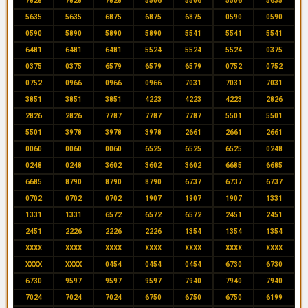
7828
7828
7828
5506
5506
5506
5635
5635
5635
6875
6875
6875
0590
0590
0590
5890
5890
5890
5541
5541
5541
6481
6481
6481
5524
5524
5524
0375
0375
0375
6579
6579
6579
0752
0752
0752
0966
0966
0966
7031
7031
7031
3851
3851
3851
4223
4223
4223
2826
2826
2826
7787
7787
7787
5501
5501
5501
3978
3978
3978
2661
2661
2661
0060
0060
0060
6525
6525
6525
0248
0248
0248
3602
3602
3602
6685
6685
6685
8790
8790
8790
6737
6737
6737
0702
0702
0702
1907
1907
1907
1331
1331
1331
6572
6572
6572
2451
2451
2451
2226
2226
2226
1354
1354
1354
XXXX
XXXX
XXXX
XXXX
XXXX
XXXX
XXXX
XXXX
XXXX
0454
0454
0454
6730
6730
6730
9597
9597
9597
7940
7940
7940
7024
7024
7024
6750
6750
6750
6199