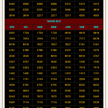
5643
XXXX
XXXX
XXXX
9213
9213
9213
5335
5335
5335
2440
2440
2440
2818
2818
2818
2217
2217
2217
4355
4355
TAHUN 2021
SEN
SEL
RAB
KAM
JUM
SAB
MIN
4355
1724
1724
1724
6818
6818
6818
7394
7394
7394
7717
7717
7717
8078
8078
8078
7827
7827
7827
5761
5761
5761
5788
5788
5788
9279
9279
9279
2020
2020
2020
8818
8818
8818
4767
4767
4767
4043
4043
4043
1345
1345
1345
3202
3202
3202
7974
7974
7974
1443
1443
1443
1419
1419
1419
1191
1191
1191
3194
3194
3194
2358
2358
2358
0735
0735
0735
8535
8535
8535
6834
6834
6834
3545
3545
3545
5542
5542
5542
7873
7873
7873
5669
5669
5669
7116
7116
7116
5520
5520
5520