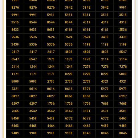
9221
6384
6384
6384
6780
6780
6780
8276
8276
8276
3942
3942
3942
9991
9991
9991
5931
5931
5931
3515
3515
3515
8544
8544
8544
4319
4319
4319
8633
8633
8633
6161
6161
6161
2536
2536
2536
7624
7624
7624
3439
3439
3439
5336
5336
5336
1198
1198
1198
2417
2417
2417
4805
4805
4805
6547
6547
6547
1970
1970
1970
2114
2114
2114
1244
1244
1244
7276
7276
7276
1171
1171
1171
0220
0220
0220
5000
5000
5000
2703
2703
2703
4321
4321
4321
0614
0614
0614
5979
5979
5979
6827
6827
6827
8060
8060
8060
6297
6297
6297
1706
1706
1706
7665
7665
7665
3542
3542
3542
3501
3501
3501
5458
5458
5458
6372
6372
6372
6463
6463
6463
4464
4464
4464
9489
9489
9489
9908
9908
9908
8046
8046
8046