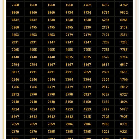
7268
1560
1560
1560
4762
4762
4762
8860
8860
8860
9734
9734
9734
9832
9832
9832
1638
1638
1638
6268
6268
6268
7495
7495
7495
2139
2139
2139
4653
4653
4653
7179
7179
7179
2331
2331
2331
9147
9147
9147
7205
7205
7205
4055
4055
4055
7755
7755
7755
4140
4140
4140
9675
9675
9675
2704
2704
2704
8167
8167
8167
6817
6817
6817
4991
4991
4991
2659
2659
2659
0246
0246
0246
3304
3304
3304
1766
1766
1766
5479
5479
5479
2812
2812
2812
2798
2798
2798
6327
6327
6327
7948
7948
7948
5150
5150
5150
4024
4024
4024
4223
4223
4223
5997
5997
5997
3642
3642
3642
7925
7925
7925
7659
7659
7659
2986
2986
2986
0370
0370
0370
7385
7385
7385
9221
9221