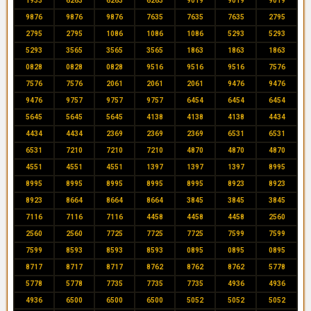
1933
6263
6263
6263
9019
9019
9019
9876
9876
9876
7635
7635
7635
2795
2795
2795
1086
1086
1086
5293
5293
5293
3565
3565
3565
1863
1863
1863
0828
0828
0828
9516
9516
9516
7576
7576
7576
2061
2061
2061
9476
9476
9476
9757
9757
9757
6454
6454
6454
5645
5645
5645
4138
4138
4138
4434
4434
4434
2369
2369
2369
6531
6531
6531
7210
7210
7210
4870
4870
4870
4551
4551
4551
1397
1397
1397
8995
8995
8995
8995
8995
8995
8923
8923
8923
8664
8664
8664
3845
3845
3845
7116
7116
7116
4458
4458
4458
2560
2560
2560
7725
7725
7725
7599
7599
7599
8593
8593
8593
0895
0895
0895
8717
8717
8717
8762
8762
8762
5778
5778
5778
7735
7735
7735
4936
4936
4936
6500
6500
6500
5052
5052
5052